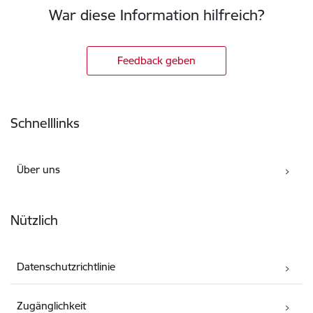
War diese Information hilfreich?
Feedback geben
Fußzeile
Schnelllinks
Über uns
Nützlich
Datenschutzrichtlinie
Zugänglichkeit