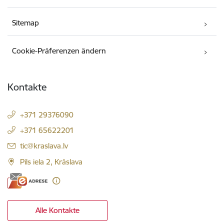
Sitemap
Cookie-Präferenzen ändern
Kontakte
+371 29376090
+371 65622201
E-Mail:
tic@kraslava.lv
Pils iela 2, Krāslava
Alle Kontakte