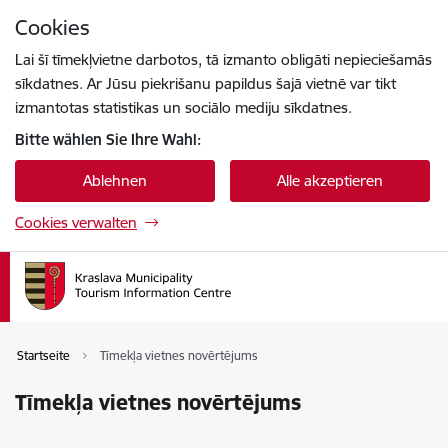
Zu Seiteninhalt springen
Cookies
Drücke
um zu suchen
Enter
Lai šī tīmekļvietne darbotos, tā izmanto obligāti nepieciešamās
sīkdatnes. Ar Jūsu piekrišanu papildus šajā vietnē var tikt
izmantotas statistikas un sociālo mediju sīkdatnes.
Bitte wählen Sie Ihre Wahl:
Ablehnen
Alle akzeptieren
Cookies verwalten
Startseite
Tīmekļa vietnes novērtējums
Tīmekļa vietnes novērtējums