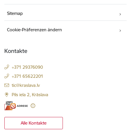
Sitemap
Cookie-Präferenzen ändern
Kontakte
+371 29376090
+371 65622201
E-Mail:
tic@kraslava.lv
Pils iela 2, Krāslava
Alle Kontakte