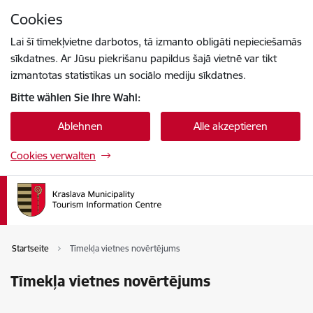
Zu Seiteninhalt springen
Cookies
Drücke
um zu suchen
Enter
Lai šī tīmekļvietne darbotos, tā izmanto obligāti nepieciešamās
sīkdatnes. Ar Jūsu piekrišanu papildus šajā vietnē var tikt
izmantotas statistikas un sociālo mediju sīkdatnes.
Bitte wählen Sie Ihre Wahl:
Ablehnen
Alle akzeptieren
Cookies verwalten
Startseite
Tīmekļa vietnes novērtējums
Tīmekļa vietnes novērtējums