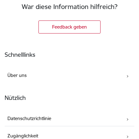
War diese Information hilfreich?
Feedback geben
Fußzeile
Schnelllinks
Über uns
Nützlich
Datenschutzrichtlinie
Zugänglichkeit