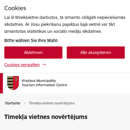
Zu Seiteninhalt springen
Cookies
Drücke
um zu suchen
Enter
Lai šī tīmekļvietne darbotos, tā izmanto obligāti nepieciešamās
sīkdatnes. Ar Jūsu piekrišanu papildus šajā vietnē var tikt
izmantotas statistikas un sociālo mediju sīkdatnes.
Bitte wählen Sie Ihre Wahl:
Ablehnen
Alle akzeptieren
Cookies verwalten
Startseite
Tīmekļa vietnes novērtējums
Tīmekļa vietnes novērtējums