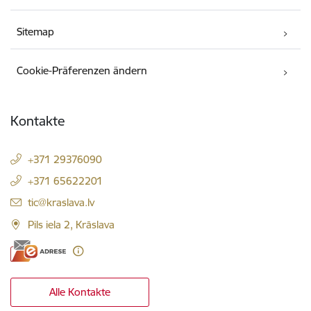
Sitemap
Cookie-Präferenzen ändern
Kontakte
+371 29376090
+371 65622201
E-Mail:
tic@kraslava.lv
Pils iela 2, Krāslava
Alle Kontakte