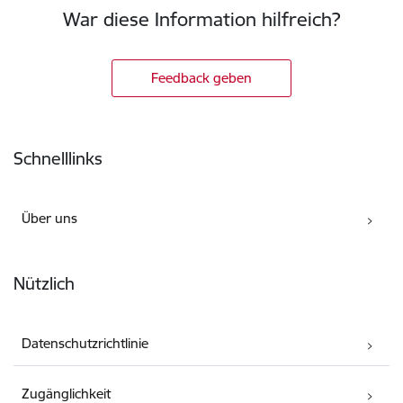
War diese Information hilfreich?
Feedback geben
Fußzeile
Schnelllinks
Über uns
Nützlich
Datenschutzrichtlinie
Zugänglichkeit