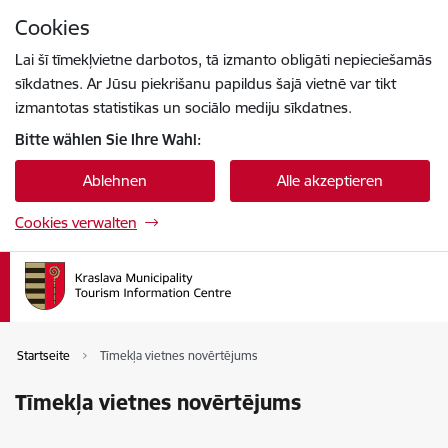
Zu Seiteninhalt springen
Cookies
Drücke
um zu suchen
Enter
Lai šī tīmekļvietne darbotos, tā izmanto obligāti nepieciešamās
sīkdatnes. Ar Jūsu piekrišanu papildus šajā vietnē var tikt
izmantotas statistikas un sociālo mediju sīkdatnes.
Bitte wählen Sie Ihre Wahl:
Ablehnen
Alle akzeptieren
Cookies verwalten
Startseite
Tīmekļa vietnes novērtējums
Tīmekļa vietnes novērtējums