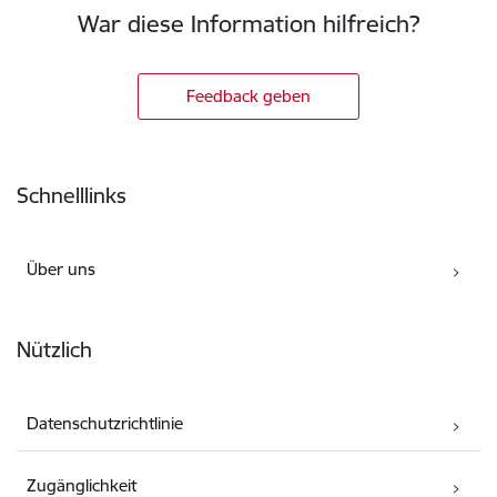
War diese Information hilfreich?
Feedback geben
Fußzeile
Schnelllinks
Über uns
Nützlich
Datenschutzrichtlinie
Zugänglichkeit