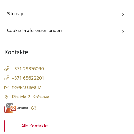
Sitemap
Cookie-Präferenzen ändern
Kontakte
+371 29376090
+371 65622201
E-Mail:
tic@kraslava.lv
Pils iela 2, Krāslava
Alle Kontakte