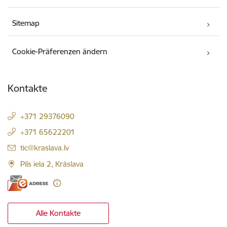
Sitemap
Cookie-Präferenzen ändern
Kontakte
+371 29376090
+371 65622201
E-Mail:
tic@kraslava.lv
Pils iela 2, Krāslava
Alle Kontakte