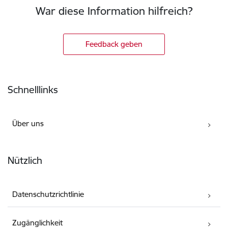
War diese Information hilfreich?
Feedback geben
Fußzeile
Schnelllinks
Über uns
Nützlich
Datenschutzrichtlinie
Zugänglichkeit