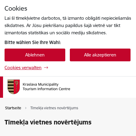
Zu Seiteninhalt springen
Cookies
Drücke
um zu suchen
Enter
Lai šī tīmekļvietne darbotos, tā izmanto obligāti nepieciešamās
sīkdatnes. Ar Jūsu piekrišanu papildus šajā vietnē var tikt
izmantotas statistikas un sociālo mediju sīkdatnes.
Bitte wählen Sie Ihre Wahl:
Ablehnen
Alle akzeptieren
Cookies verwalten
Startseite
Tīmekļa vietnes novērtējums
Tīmekļa vietnes novērtējums