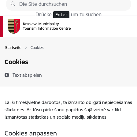
Zu Seiteninhalt springen
Drücke
um zu suchen
Enter
Startseite
Cookies
Cookies
Text abspielen
Lai šī tīmekļvietne darbotos, tā izmanto obligāti nepieciešamās
sīkdatnes. Ar Jūsu piekrišanu papildus šajā vietnē var tikt
izmantotas statistikas un sociālo mediju sīkdatnes.
Cookies anpassen