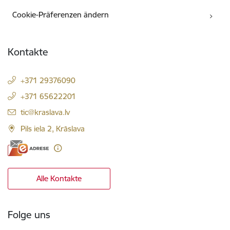
Cookie-Präferenzen ändern
Kontakte
+371 29376090
+371 65622201
E-Mail:
tic@kraslava.lv
Pils iela 2, Krāslava
Alle Kontakte
Folge uns