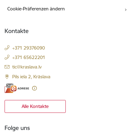
Cookie-Präferenzen ändern
Kontakte
+371 29376090
+371 65622201
E-Mail:
tic@kraslava.lv
Pils iela 2, Krāslava
Alle Kontakte
Folge uns