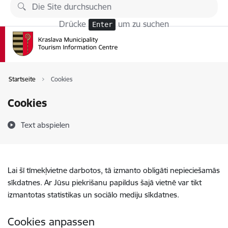
Zu Seiteninhalt springen
Drücke
um zu suchen
Enter
Startseite
Cookies
Cookies
Text abspielen
Lai šī tīmekļvietne darbotos, tā izmanto obligāti nepieciešamās
sīkdatnes. Ar Jūsu piekrišanu papildus šajā vietnē var tikt
izmantotas statistikas un sociālo mediju sīkdatnes.
Cookies anpassen