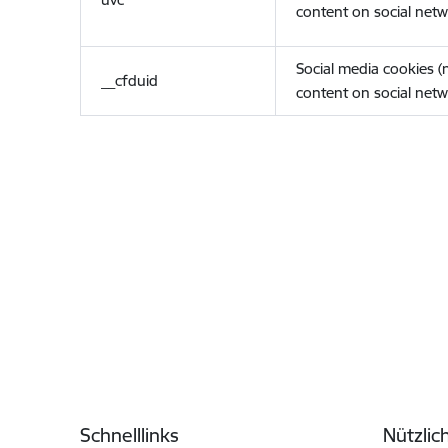
content on social netw
Social media cookies 
__cfduid
content on social netw
Fußzeile
Schnelllinks
Nützlic