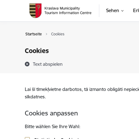
Zu Seiteninhalt springen
Sehen
Er
Startseite
Cookies
Cookies
Text abspielen
Lai šī tīmekļvietne darbotos, tā izmanto obligāti nepiec
sīkdatnes.
Cookies anpassen
Bitte wählen Sie Ihre Wahl: