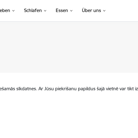
leben
Schlafen
Essen
Über uns
iešamās sīkdatnes. Ar Jūsu piekrišanu papildus šajā vietnē var tikt i