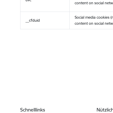
content on social netw
Social media cookies 
__cfduid
content on social netw
Fußzeile
Schnelllinks
Nützlic