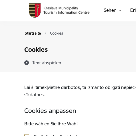
Zu Seiteninhalt springen
Sehen
Er
Startseite
Cookies
Cookies
Text abspielen
Lai šī tīmekļvietne darbotos, tā izmanto obligāti nepiec
sīkdatnes.
Cookies anpassen
Bitte wählen Sie Ihre Wahl: