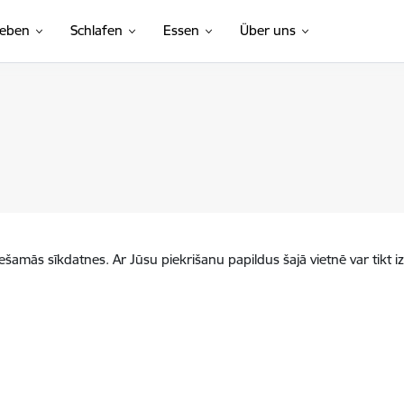
leben
Schlafen
Essen
Über uns
iešamās sīkdatnes. Ar Jūsu piekrišanu papildus šajā vietnē var tikt i