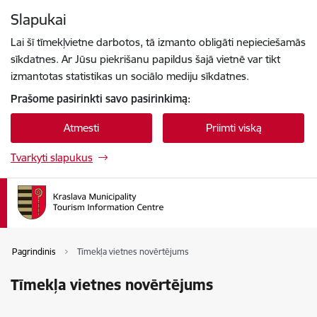
Eiti tiesiai prie puslapio turinio
Slapukai
Paspauskite
, kad ieškotumėte
Enter
Lai šī tīmekļvietne darbotos, tā izmanto obligāti nepieciešamās
sīkdatnes. Ar Jūsu piekrišanu papildus šajā vietnē var tikt
izmantotas statistikas un sociālo mediju sīkdatnes.
Prašome pasirinkti savo pasirinkimą:
Atmesti
Priimti viską
Tvarkyti slapukus
Pagrindinis
Tīmekļa vietnes novērtējums
Tīmekļa vietnes novērtējums