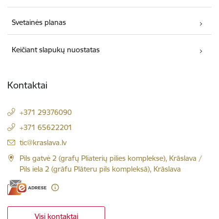
Svetainės planas
Keičiant slapukų nuostatas
Kontaktai
+371 29376090
+371 65622201
El. paštas:
tic@kraslava.lv
Pils gatvė 2 (grafų Pliaterių pilies komplekse), Krāslava /
Pils iela 2 (grāfu Plāteru pils kompleksā), Krāslava
Visi kontaktai