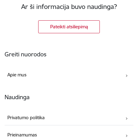
Ar ši informacija buvo naudinga?
Pateikti atsiliepimą
Poraštė
Greiti nuorodos
Apie mus
Naudinga
Privatumo politika
Prieinamumas