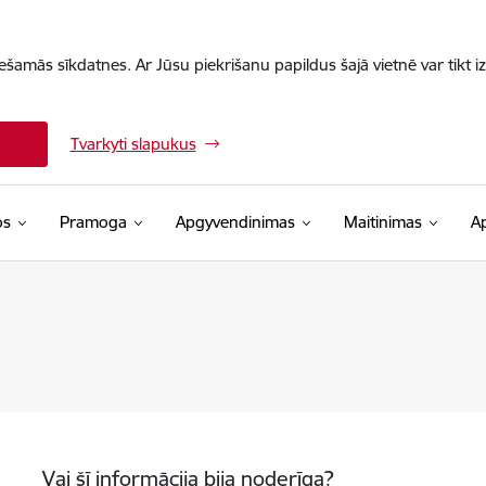
iešamās sīkdatnes. Ar Jūsu piekrišanu papildus šajā vietnē var tikt i
Tvarkyti slapukus
os
Pramoga
Apgyvendinimas
Maitinimas
A
Vai šī informācija bija noderīga?