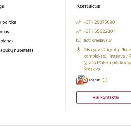
ga
Kontaktai
 politika
+371 29376090
+371 65622201
umas
El. paštas:
tic@kraslava.lv
 planas
Pils gatvė 2 (grafų Pliate
slapukų nuostatas
komplekse), Krāslava / Pi
(grāfu Plāteru pils komp
Krāslava
Visi kontaktai