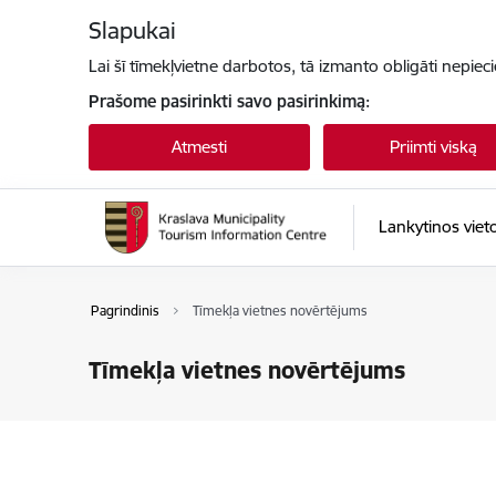
Eiti tiesiai prie puslapio turinio
Slapukai
Lai šī tīmekļvietne darbotos, tā izmanto obligāti nepiec
Prašome pasirinkti savo pasirinkimą:
Atmesti
Priimti viską
Lankytinos viet
Pagrindinis
Tīmekļa vietnes novērtējums
Tīmekļa vietnes novērtējums