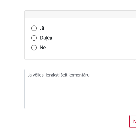
Vai šī informācija bija noderīga?
Jā
Daļēji
Nē
Ja vēlies, ieraksti šeit komentāru
N