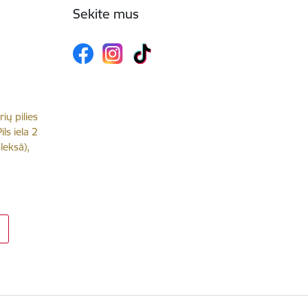
Sekite mus
rių pilies
ls iela 2
leksā),