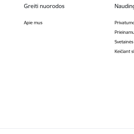
Greiti nuorodos
Naudin
Apie mus
Privatumo
Prieinam
Svetainės
Keičiant 