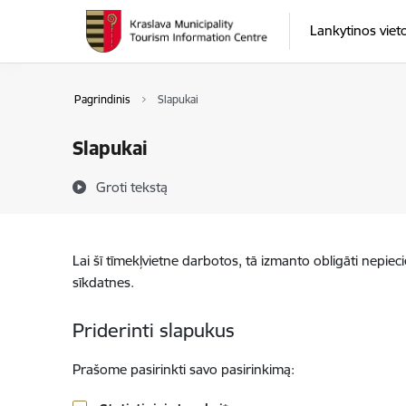
Eiti tiesiai prie puslapio turinio
Lankytinos viet
Pagrindinis
Slapukai
Slapukai
Groti tekstą
Lai šī tīmekļvietne darbotos, tā izmanto obligāti nepiec
sīkdatnes.
Priderinti slapukus
Prašome pasirinkti savo pasirinkimą: