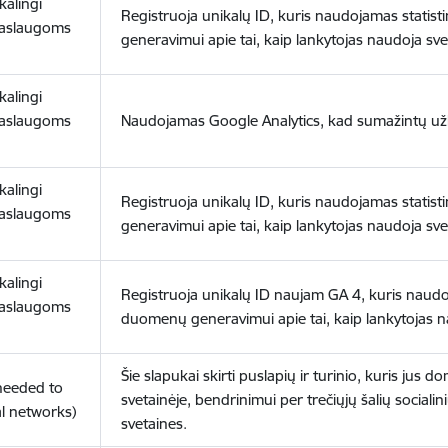
ikalingi
Registruoja unikalų ID, kuris naudojamas statis
paslaugoms
generavimui apie tai, kaip lankytojas naudoja sve
ikalingi
paslaugoms
Naudojamas Google Analytics, kad sumažintų už
ikalingi
Registruoja unikalų ID, kuris naudojamas statis
paslaugoms
generavimui apie tai, kaip lankytojas naudoja sve
ikalingi
Registruoja unikalų ID naujam GA 4, kuris naudoj
paslaugoms
duomenų generavimui apie tai, kaip lankytojas n
Šie slapukai skirti puslapių ir turinio, kuris jus 
(needed to
svetainėje, bendrinimui per trečiųjų šalių socialini
l networks)
svetaines.