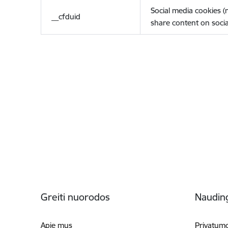
Social media cookies 
__cfduid
share content on socia
Poraštė
Greiti nuorodos
Naudin
Apie mus
Privatumo