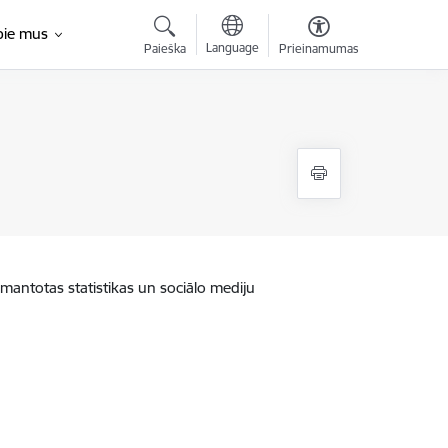
pie mus
Language
Paieška
Prieinamumas
zmantotas statistikas un sociālo mediju