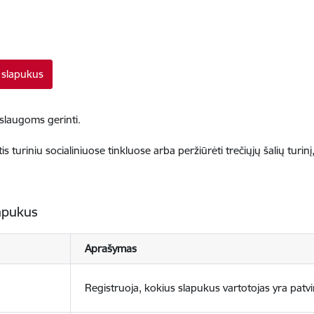
s slapukus
paslaugoms gerinti.
lintis turiniu socialiniuose tinkluose arba peržiūrėti trečiųjų šalių turi
apukus
Aprašymas
Registruoja, kokius slapukus vartotojas yra patvi