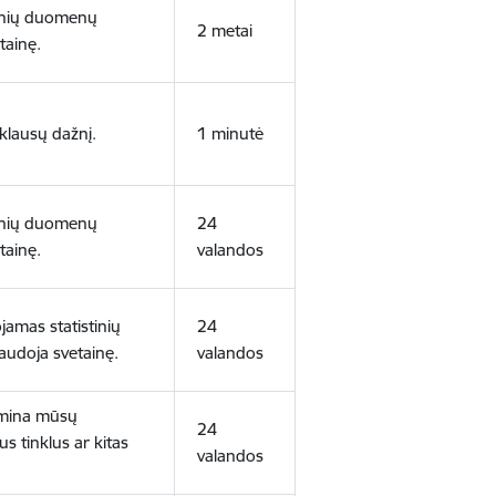
tinių duomenų
2 metai
tainę.
klausų dažnį.
1 minutė
tinių duomenų
24
tainę.
valandos
amas statistinių
24
audoja svetainę.
valandos
domina mūsų
24
us tinklus ar kitas
valandos