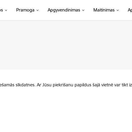
os
Pramoga
Apgyvendinimas
Maitinimas
A
iešamās sīkdatnes. Ar Jūsu piekrišanu papildus šajā vietnē var tikt i