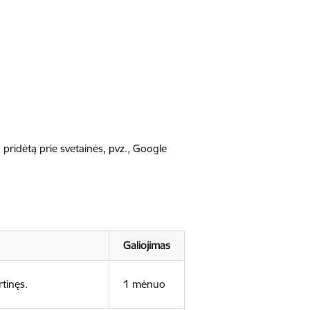
nį, pridėtą prie svetainės, pvz., Google
Galiojimas
rtinęs.
1 mėnuo