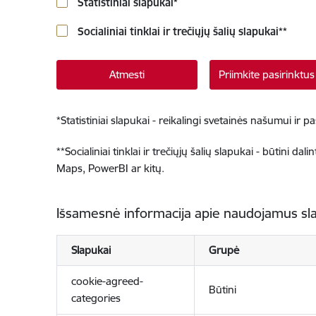
Statistiniai slapukai
*
Socialiniai tinklai ir trečiųjų šalių slapukai
**
Atmesti
Priimkite pasirinktu
*
Statistiniai slapukai - reikalingi svetainės našumui ir 
**
Socialiniai tinklai ir trečiųjų šalių slapukai - būtini da
Maps, PowerBI ar kitų.
Išsamesnė informacija apie naudojamus sl
Slapukai
Grupė
cookie-agreed-
Būtini
categories