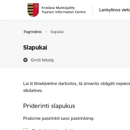
Eiti tiesiai prie puslapio turinio
Lankytinos viet
Pagrindinis
Slapukai
Slapukai
Groti tekstą
Lai šī tīmekļvietne darbotos, tā izmanto obligāti nepiec
sīkdatnes.
Priderinti slapukus
Prašome pasirinkti savo pasirinkimą: