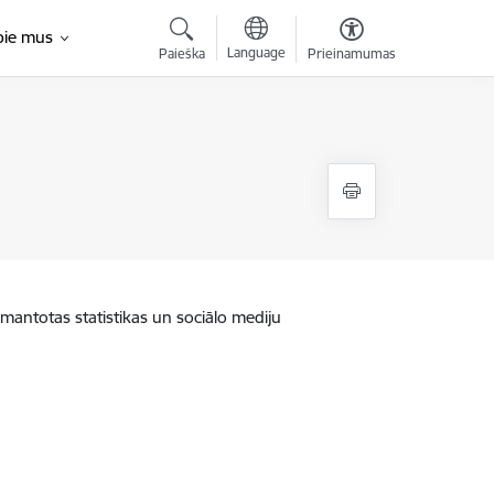
pie mus
Language
Paieška
Prieinamumas
zmantotas statistikas un sociālo mediju