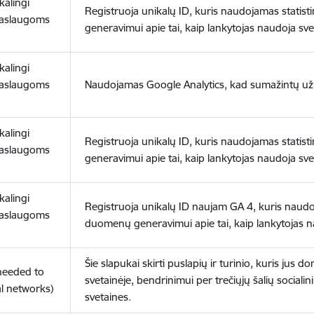
ikalingi
Registruoja unikalų ID, kuris naudojamas statis
paslaugoms
generavimui apie tai, kaip lankytojas naudoja sve
ikalingi
paslaugoms
Naudojamas Google Analytics, kad sumažintų už
ikalingi
Registruoja unikalų ID, kuris naudojamas statis
paslaugoms
generavimui apie tai, kaip lankytojas naudoja sve
ikalingi
Registruoja unikalų ID naujam GA 4, kuris naudoj
paslaugoms
duomenų generavimui apie tai, kaip lankytojas n
Šie slapukai skirti puslapių ir turinio, kuris jus 
(needed to
svetainėje, bendrinimui per trečiųjų šalių socialini
l networks)
svetaines.