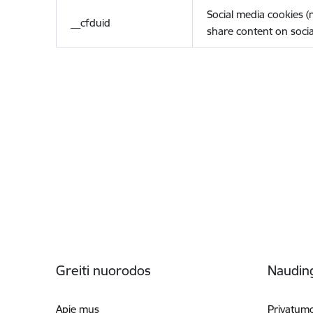
Social media cookies 
__cfduid
share content on socia
Poraštė
Greiti nuorodos
Naudin
Apie mus
Privatumo