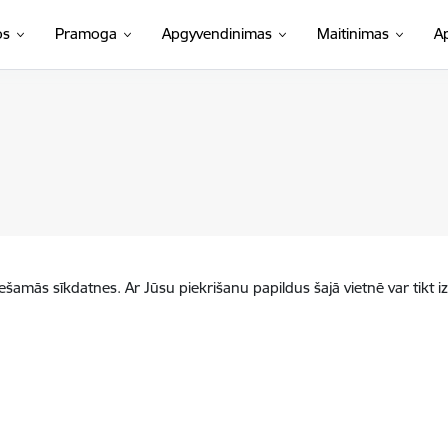
os
Pramoga
Apgyvendinimas
Maitinimas
A
iešamās sīkdatnes. Ar Jūsu piekrišanu papildus šajā vietnē var tikt i