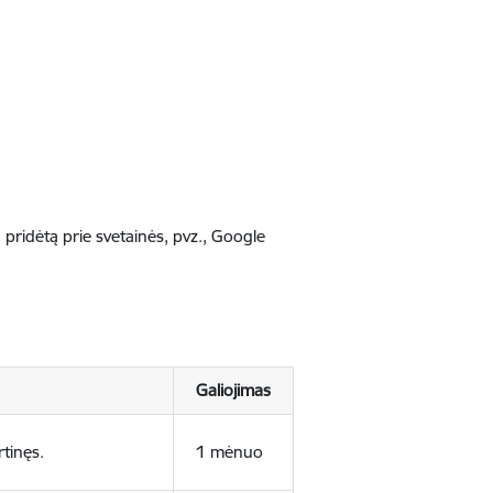
nį, pridėtą prie svetainės, pvz., Google
Galiojimas
rtinęs.
1 mėnuo