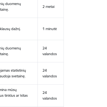
tinių duomenų
2 metai
tainę.
klausų dažnį.
1 minutė
tinių duomenų
24
tainę.
valandos
amas statistinių
24
audoja svetainę.
valandos
domina mūsų
24
us tinklus ar kitas
valandos