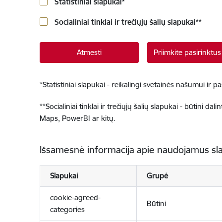
Statistiniai slapukai
*
Socialiniai tinklai ir trečiųjų šalių slapukai
**
Atmesti
Priimkite pasirinktu
*
Statistiniai slapukai - reikalingi svetainės našumui ir 
**
Socialiniai tinklai ir trečiųjų šalių slapukai - būtini da
Maps, PowerBI ar kitų.
Išsamesnė informacija apie naudojamus sl
Slapukai
Grupė
cookie-agreed-
Būtini
categories