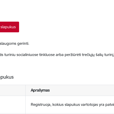
s slapukus
paslaugoms gerinti.
lintis turiniu socialiniuose tinkluose arba peržiūrėti trečiųjų šalių turi
apukus
Aprašymas
Registruoja, kokius slapukus vartotojas yra patvi