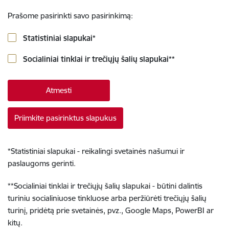
Prašome pasirinkti savo pasirinkimą:
Statistiniai slapukai
*
Socialiniai tinklai ir trečiųjų šalių slapukai
**
Atmesti
Priimkite pasirinktus slapukus
*
Statistiniai slapukai - reikalingi svetainės našumui ir
paslaugoms gerinti.
**
Socialiniai tinklai ir trečiųjų šalių slapukai - būtini dalintis
turiniu socialiniuose tinkluose arba peržiūrėti trečiųjų šalių
turinį, pridėtą prie svetainės, pvz., Google Maps, PowerBI ar
kitų.