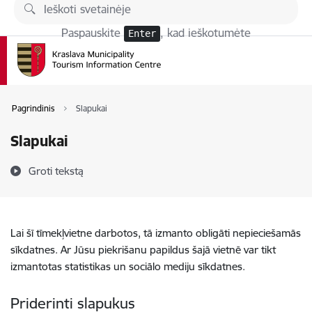
Eiti tiesiai prie puslapio turinio
Paspauskite
, kad ieškotumėte
Enter
Pagrindinis
Slapukai
Slapukai
Groti tekstą
Lai šī tīmekļvietne darbotos, tā izmanto obligāti nepieciešamās
sīkdatnes. Ar Jūsu piekrišanu papildus šajā vietnē var tikt
izmantotas statistikas un sociālo mediju sīkdatnes.
Priderinti slapukus