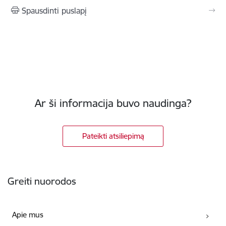
Spausdinti puslapį
Ar ši informacija buvo naudinga?
Pateikti atsiliepimą
Poraštė
Greiti nuorodos
Apie mus