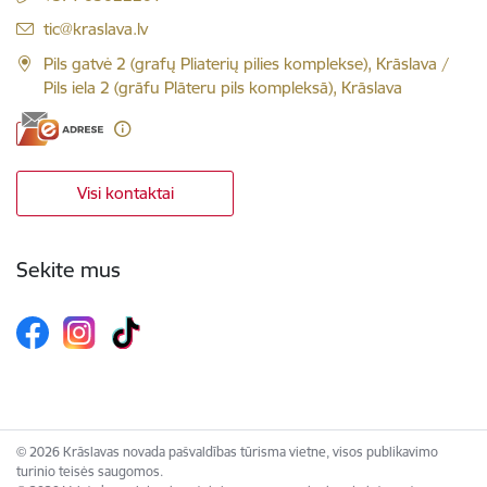
El. paštas:
tic@kraslava.lv
Pils gatvė 2 (grafų Pliaterių pilies komplekse), Krāslava /
Pils iela 2 (grāfu Plāteru pils kompleksā), Krāslava
Visi kontaktai
Sekite mus
© 2026 Krāslavas novada pašvaldības tūrisma vietne, visos publikavimo
turinio teisės saugomos.