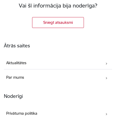
Vai šī informācija bija noderīga?
Sniegt atsauksmi
Kājene
Ātrās saites
Aktualitātes
Par mums
Noderīgi
Privātuma politika