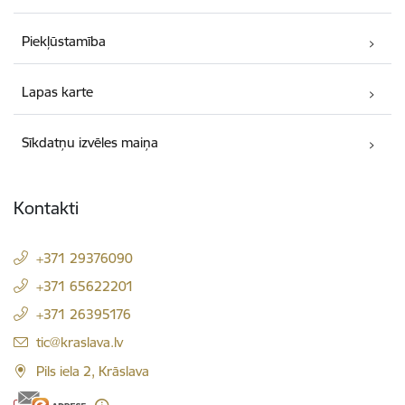
Piekļūstamība
Lapas karte
Sīkdatņu izvēles maiņa
Kontakti
+371 29376090
+371 65622201
+371 26395176
E-pasts:
tic@kraslava.lv
Pils iela 2, Krāslava