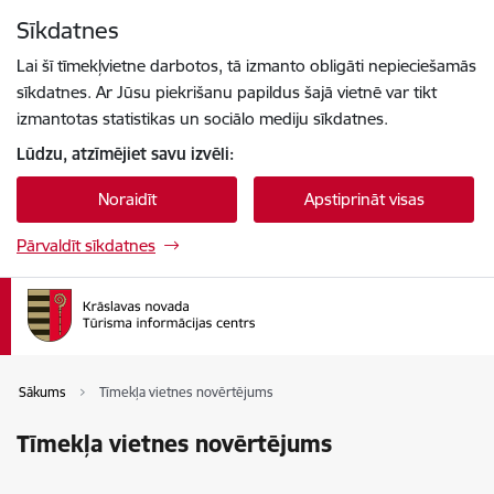
Pāriet uz lapas saturu
Sīkdatnes
Spied
lai meklētu
Enter
Lai šī tīmekļvietne darbotos, tā izmanto obligāti nepieciešamās
sīkdatnes. Ar Jūsu piekrišanu papildus šajā vietnē var tikt
izmantotas statistikas un sociālo mediju sīkdatnes.
Lūdzu, atzīmējiet savu izvēli:
Noraidīt
Apstiprināt visas
Pārvaldīt sīkdatnes
Sākums
Tīmekļa vietnes novērtējums
Tīmekļa vietnes novērtējums