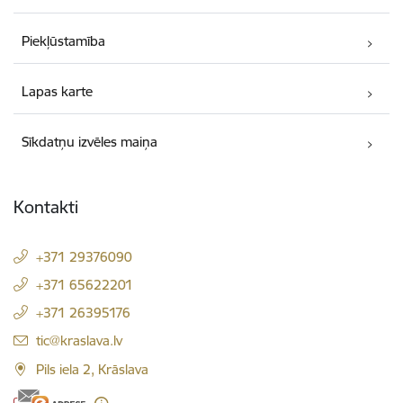
Piekļūstamība
Lapas karte
Sīkdatņu izvēles maiņa
Kontakti
+371 29376090
+371 65622201
+371 26395176
E-pasts:
tic@kraslava.lv
Pils iela 2, Krāslava