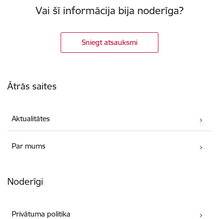
Vai šī informācija bija noderīga?
Sniegt atsauksmi
Kājene
Ātrās saites
Aktualitātes
Par mums
Noderīgi
Privātuma politika