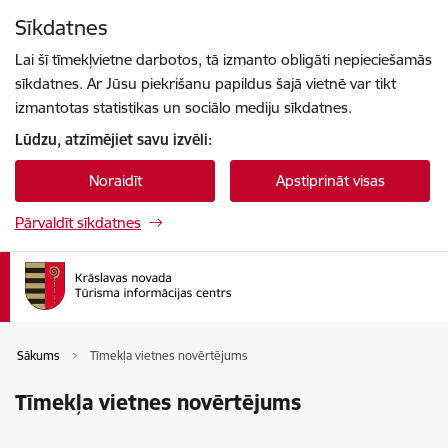
Pāriet uz lapas saturu
Sīkdatnes
Spied
lai meklētu
Enter
Lai šī tīmekļvietne darbotos, tā izmanto obligāti nepieciešamās
sīkdatnes. Ar Jūsu piekrišanu papildus šajā vietnē var tikt
izmantotas statistikas un sociālo mediju sīkdatnes.
Lūdzu, atzīmējiet savu izvēli:
Noraidīt
Apstiprināt visas
Pārvaldīt sīkdatnes
Sākums
Tīmekļa vietnes novērtējums
Tīmekļa vietnes novērtējums