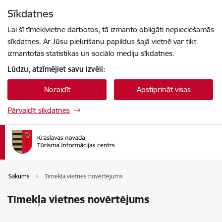
Pāriet uz lapas saturu
Sīkdatnes
Spied
lai meklētu
Enter
Lai šī tīmekļvietne darbotos, tā izmanto obligāti nepieciešamās
sīkdatnes. Ar Jūsu piekrišanu papildus šajā vietnē var tikt
izmantotas statistikas un sociālo mediju sīkdatnes.
Lūdzu, atzīmējiet savu izvēli:
Noraidīt
Apstiprināt visas
Pārvaldīt sīkdatnes
Sākums
Tīmekļa vietnes novērtējums
Tīmekļa vietnes novērtējums