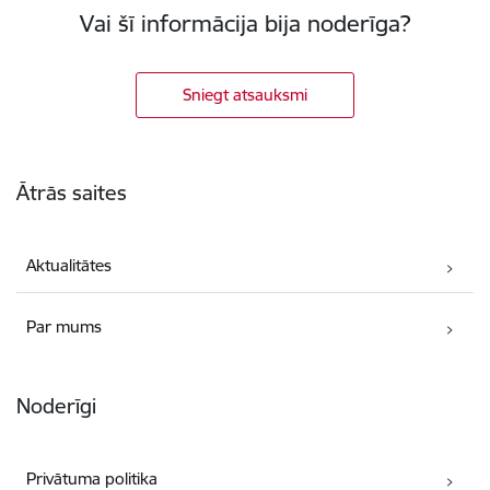
Vai šī informācija bija noderīga?
Sniegt atsauksmi
Kājene
Ātrās saites
Aktualitātes
Par mums
Noderīgi
Privātuma politika