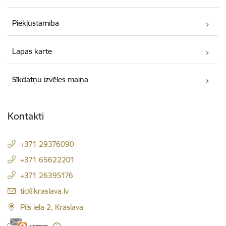
Piekļūstamība
Lapas karte
Sīkdatņu izvēles maiņa
Kontakti
+371 29376090
+371 65622201
+371 26395176
E-pasts:
tic@kraslava.lv
Pils iela 2, Krāslava