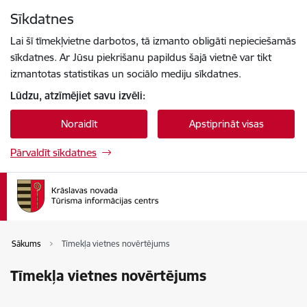
Pāriet uz lapas saturu
Sīkdatnes
Spied
lai meklētu
Enter
Lai šī tīmekļvietne darbotos, tā izmanto obligāti nepieciešamās
sīkdatnes. Ar Jūsu piekrišanu papildus šajā vietnē var tikt
izmantotas statistikas un sociālo mediju sīkdatnes.
Lūdzu, atzīmējiet savu izvēli:
Noraidīt
Apstiprināt visas
Pārvaldīt sīkdatnes
Sākums
Tīmekļa vietnes novērtējums
Tīmekļa vietnes novērtējums