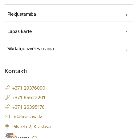
Piekļūstamība
Lapas karte
Sīkdatņu izvēles maiņa
Kontakti
+371 29376090
+371 65622201
+371 26395176
E-pasts:
tic@kraslava.lv
Pils iela 2, Krāslava