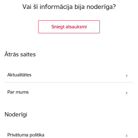
Vai šī informācija bija noderīga?
Sniegt atsauksmi
Kājene
Ātrās saites
Aktualitātes
Par mums
Noderīgi
Privātuma politika