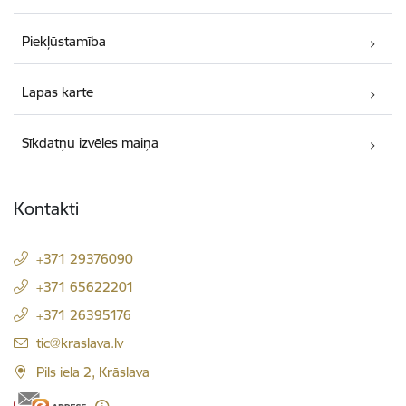
Piekļūstamība
Lapas karte
Sīkdatņu izvēles maiņa
Kontakti
+371 29376090
+371 65622201
+371 26395176
E-pasts:
tic@kraslava.lv
Pils iela 2, Krāslava