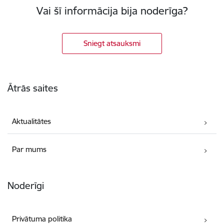
Vai šī informācija bija noderīga?
Sniegt atsauksmi
Kājene
Ātrās saites
Aktualitātes
Par mums
Noderīgi
Privātuma politika