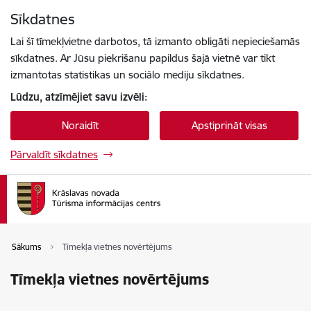
Pāriet uz lapas saturu
Sīkdatnes
Spied
lai meklētu
Enter
Lai šī tīmekļvietne darbotos, tā izmanto obligāti nepieciešamās
sīkdatnes. Ar Jūsu piekrišanu papildus šajā vietnē var tikt
izmantotas statistikas un sociālo mediju sīkdatnes.
Lūdzu, atzīmējiet savu izvēli:
Noraidīt
Apstiprināt visas
Pārvaldīt sīkdatnes
Sākums
Tīmekļa vietnes novērtējums
Tīmekļa vietnes novērtējums