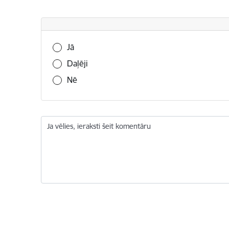
Vai šī informācija bija noderīga?
Jā
Daļēji
Nē
Ja vēlies, ieraksti šeit komentāru