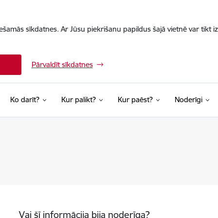
iešamās sīkdatnes. Ar Jūsu piekrišanu papildus šajā vietnē var tikt i
Pārvaldīt sīkdatnes
Ko darīt?
Kur palikt?
Kur paēst?
Noderīgi
Vai šī informācija bija noderīga?