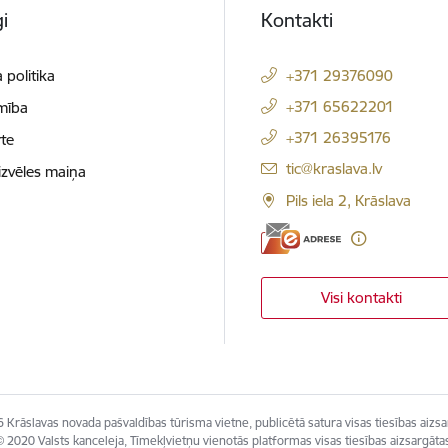
i
Kontakti
 politika
+371 29376090
+371 65622201
mība
+371 26395176
te
E-pasts:
tic@kraslava.lv
izvēles maiņa
Pils iela 2, Krāslava
Visi kontakti
 Krāslavas novada pašvaldības tūrisma vietne, publicētā satura visas tiesības aizsa
 2020 Valsts kanceleja, Tīmekļvietņu vienotās platformas visas tiesības aizsargāta