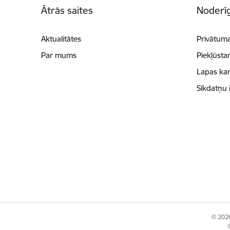
Ātrās saites
Noderīg
Aktualitātes
Privātuma
Par mums
Piekļūsta
Lapas kar
Sīkdatņu 
© 2026
©