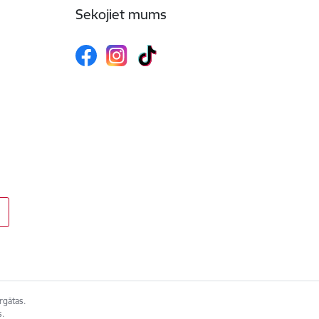
Sekojiet mums
rgātas.
s.