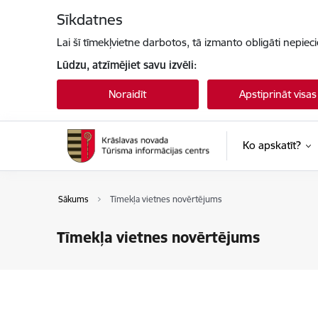
Pāriet uz lapas saturu
Sīkdatnes
Lai šī tīmekļvietne darbotos, tā izmanto obligāti nepiec
Lūdzu, atzīmējiet savu izvēli:
Noraidīt
Apstiprināt visas
Ko apskatīt?
Sākums
Tīmekļa vietnes novērtējums
Tīmekļa vietnes novērtējums