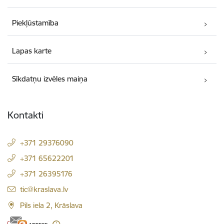
Piekļūstamība
Lapas karte
Sīkdatņu izvēles maiņa
Kontakti
+371 29376090
+371 65622201
+371 26395176
E-pasts:
tic@kraslava.lv
Pils iela 2, Krāslava