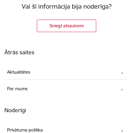
Vai šī informācija bija noderīga?
Sniegt atsauksmi
Kājene
Ātrās saites
Aktualitātes
Par mums
Noderīgi
Privātuma politika