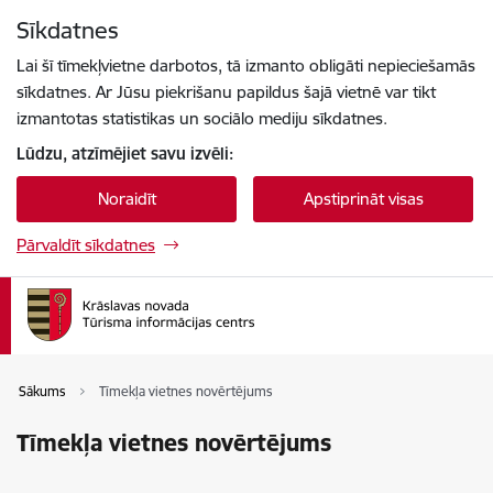
Pāriet uz lapas saturu
Sīkdatnes
Spied
lai meklētu
Enter
Lai šī tīmekļvietne darbotos, tā izmanto obligāti nepieciešamās
sīkdatnes. Ar Jūsu piekrišanu papildus šajā vietnē var tikt
izmantotas statistikas un sociālo mediju sīkdatnes.
Lūdzu, atzīmējiet savu izvēli:
Noraidīt
Apstiprināt visas
Pārvaldīt sīkdatnes
Sākums
Tīmekļa vietnes novērtējums
Tīmekļa vietnes novērtējums