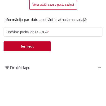
Vēlos atstāt savu e-pastu saziņai
Informācija par datu apstrādi ir atrodama sadaļā:
Drošības pārbaude (3 + 8 =)
Drukāt lapu