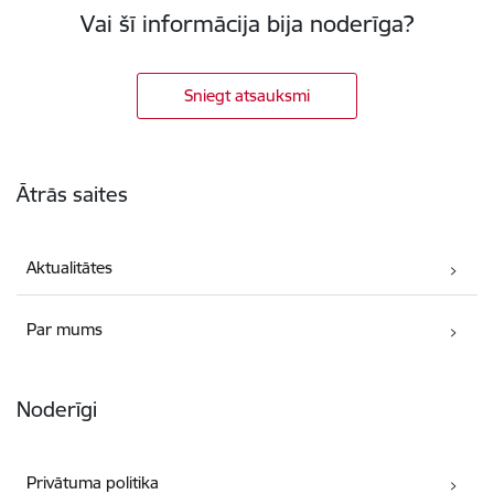
Vai šī informācija bija noderīga?
Sniegt atsauksmi
Kājene
Ātrās saites
Aktualitātes
Par mums
Noderīgi
Privātuma politika