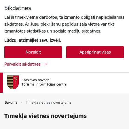
Pāriet uz lapas saturu
Sīkdatnes
Spied
lai meklētu
Enter
Lai šī tīmekļvietne darbotos, tā izmanto obligāti nepieciešamās
sīkdatnes. Ar Jūsu piekrišanu papildus šajā vietnē var tikt
izmantotas statistikas un sociālo mediju sīkdatnes.
Lūdzu, atzīmējiet savu izvēli:
Noraidīt
Apstiprināt visas
Pārvaldīt sīkdatnes
Sākums
Tīmekļa vietnes novērtējums
Tīmekļa vietnes novērtējums