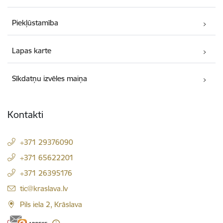
Piekļūstamība
Lapas karte
Sīkdatņu izvēles maiņa
Kontakti
+371 29376090
+371 65622201
+371 26395176
E-pasts:
tic@kraslava.lv
Pils iela 2, Krāslava