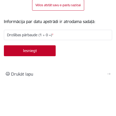
Vēlos atstāt savu e-pastu saziņai
Informācija par datu apstrādi ir atrodama sadaļā:
Drošības pārbaude (1 + 0 =)
Drukāt lapu