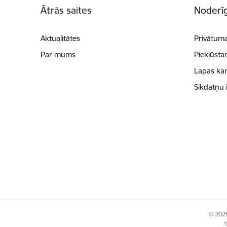
Ātrās saites
Noderīg
Aktualitātes
Privātuma
Par mums
Piekļūsta
Lapas kar
Sīkdatņu 
© 2026
©