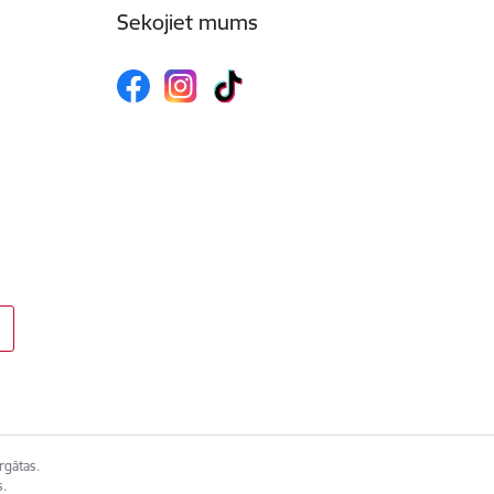
Sekojiet mums
rgātas.
s.