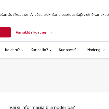
iešamās sīkdatnes. Ar Jūsu piekrišanu papildus šajā vietnē var tikt i
Pārvaldīt sīkdatnes
Ko darīt?
Kur palikt?
Kur paēst?
Noderīgi
Vai šī informācija bija noderīga?