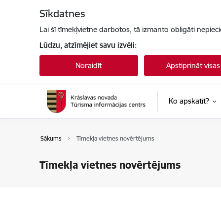
Pāriet uz lapas saturu
Sīkdatnes
Lai šī tīmekļvietne darbotos, tā izmanto obligāti nepiec
Lūdzu, atzīmējiet savu izvēli:
Noraidīt
Apstiprināt visas
Ko apskatīt?
Sākums
Tīmekļa vietnes novērtējums
Tīmekļa vietnes novērtējums