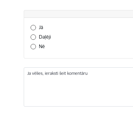
Vai šī informācija bija noderīga?
Jā
Daļēji
Nē
Ja vēlies, ieraksti šeit komentāru