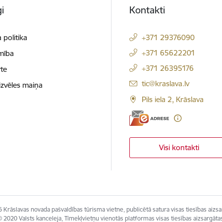
i
Kontakti
 politika
+371 29376090
+371 65622201
mība
+371 26395176
te
E-pasts:
tic@kraslava.lv
izvēles maiņa
Pils iela 2, Krāslava
Visi kontakti
 Krāslavas novada pašvaldības tūrisma vietne, publicētā satura visas tiesības aizsa
 2020 Valsts kanceleja, Tīmekļvietņu vienotās platformas visas tiesības aizsargāta