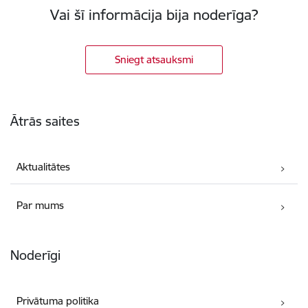
Vai šī informācija bija noderīga?
Sniegt atsauksmi
Kājene
Ātrās saites
Aktualitātes
Par mums
Noderīgi
Privātuma politika