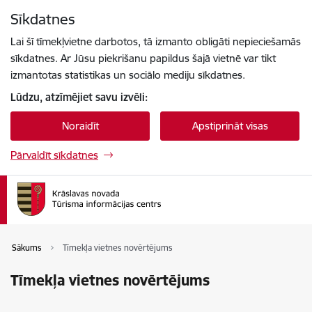
Pāriet uz lapas saturu
Sīkdatnes
Spied
lai meklētu
Enter
Lai šī tīmekļvietne darbotos, tā izmanto obligāti nepieciešamās
sīkdatnes. Ar Jūsu piekrišanu papildus šajā vietnē var tikt
izmantotas statistikas un sociālo mediju sīkdatnes.
Lūdzu, atzīmējiet savu izvēli:
Noraidīt
Apstiprināt visas
Pārvaldīt sīkdatnes
Sākums
Tīmekļa vietnes novērtējums
Tīmekļa vietnes novērtējums