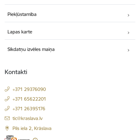
Piekļūstamība
Lapas karte
Sīkdatņu izvēles maiņa
Kontakti
+371 29376090
+371 65622201
+371 26395176
E-pasts:
tic@kraslava.lv
Pils iela 2, Krāslava