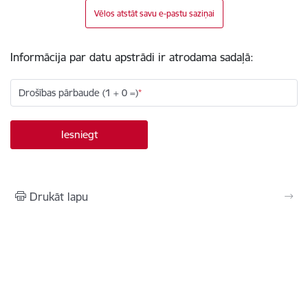
Vēlos atstāt savu e-pastu saziņai
Informācija par datu apstrādi ir atrodama sadaļā:
Drošības pārbaude (1 + 0 =)
Drukāt lapu