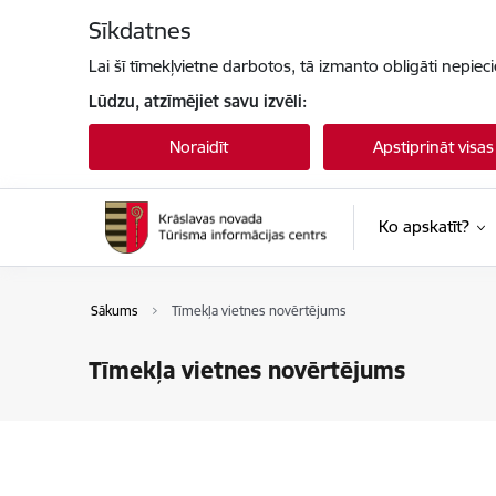
Pāriet uz lapas saturu
Sīkdatnes
Lai šī tīmekļvietne darbotos, tā izmanto obligāti nepiec
Lūdzu, atzīmējiet savu izvēli:
Noraidīt
Apstiprināt visas
Ko apskatīt?
Sākums
Tīmekļa vietnes novērtējums
Tīmekļa vietnes novērtējums