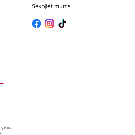
Sekojiet mums
rgātas.
s.