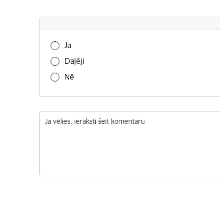
Vai šī informācija bija noderīga?
Jā
Daļēji
Nē
Ja vēlies, ieraksti šeit komentāru