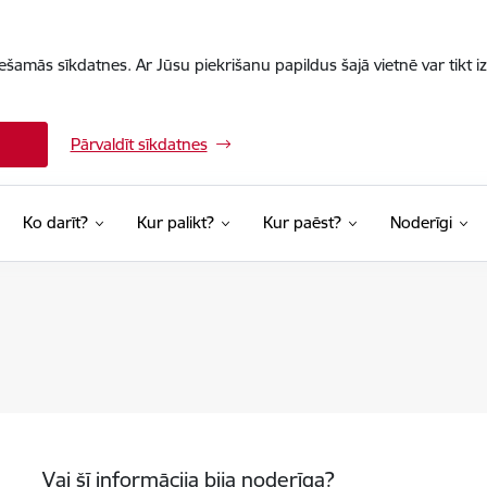
iešamās sīkdatnes. Ar Jūsu piekrišanu papildus šajā vietnē var tikt i
Pārvaldīt sīkdatnes
Ko darīt?
Kur palikt?
Kur paēst?
Noderīgi
Vai šī informācija bija noderīga?