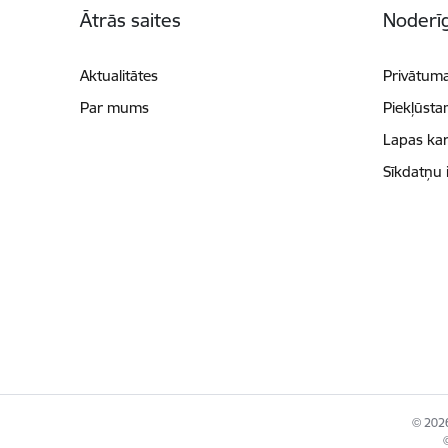
Ātrās saites
Noderīg
Aktualitātes
Privātuma
Par mums
Piekļūsta
Lapas kar
Sīkdatņu 
© 2026
©