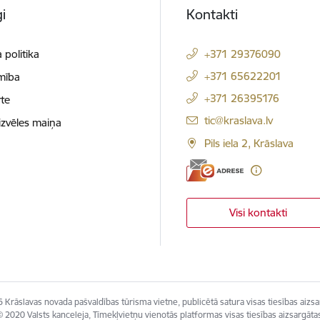
i
Kontakti
 politika
+371 29376090
+371 65622201
mība
+371 26395176
te
E-pasts:
tic@kraslava.lv
izvēles maiņa
Pils iela 2, Krāslava
Visi kontakti
 Krāslavas novada pašvaldības tūrisma vietne, publicētā satura visas tiesības aizsa
 2020 Valsts kanceleja, Tīmekļvietņu vienotās platformas visas tiesības aizsargāta