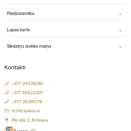
Piekļūstamība
Lapas karte
Sīkdatņu izvēles maiņa
Kontakti
+371 29376090
+371 65622201
+371 26395176
E-pasts:
tic@kraslava.lv
Pils iela 2, Krāslava