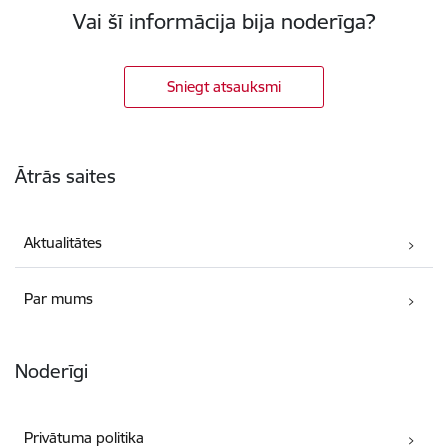
Vai šī informācija bija noderīga?
Sniegt atsauksmi
Kājene
Ātrās saites
Aktualitātes
Par mums
Noderīgi
Privātuma politika