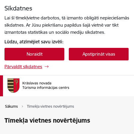
Pāriet uz lapas saturu
Sīkdatnes
Spied
lai meklētu
Enter
Lai šī tīmekļvietne darbotos, tā izmanto obligāti nepieciešamās
sīkdatnes. Ar Jūsu piekrišanu papildus šajā vietnē var tikt
izmantotas statistikas un sociālo mediju sīkdatnes.
Lūdzu, atzīmējiet savu izvēli:
Noraidīt
Apstiprināt visas
Pārvaldīt sīkdatnes
Sākums
Tīmekļa vietnes novērtējums
Tīmekļa vietnes novērtējums