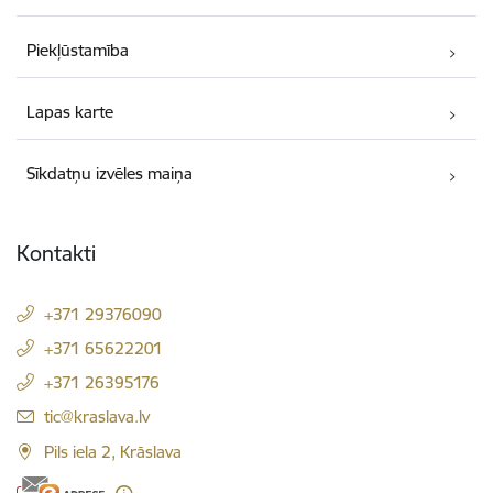
Piekļūstamība
Lapas karte
Sīkdatņu izvēles maiņa
Kontakti
+371 29376090
+371 65622201
+371 26395176
E-pasts:
tic@kraslava.lv
Pils iela 2, Krāslava