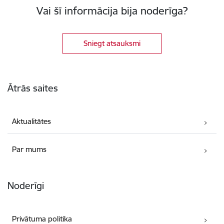
Vai šī informācija bija noderīga?
Sniegt atsauksmi
Kājene
Ātrās saites
Aktualitātes
Par mums
Noderīgi
Privātuma politika