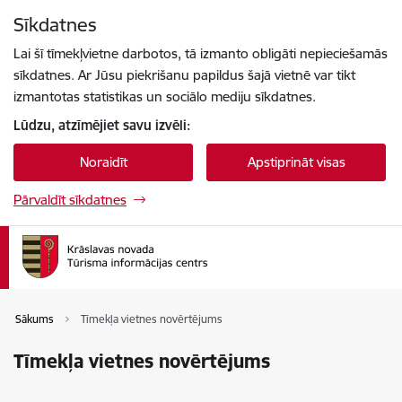
Pāriet uz lapas saturu
Sīkdatnes
Spied
lai meklētu
Enter
Lai šī tīmekļvietne darbotos, tā izmanto obligāti nepieciešamās
sīkdatnes. Ar Jūsu piekrišanu papildus šajā vietnē var tikt
izmantotas statistikas un sociālo mediju sīkdatnes.
Lūdzu, atzīmējiet savu izvēli:
Noraidīt
Apstiprināt visas
Pārvaldīt sīkdatnes
Sākums
Tīmekļa vietnes novērtējums
Tīmekļa vietnes novērtējums