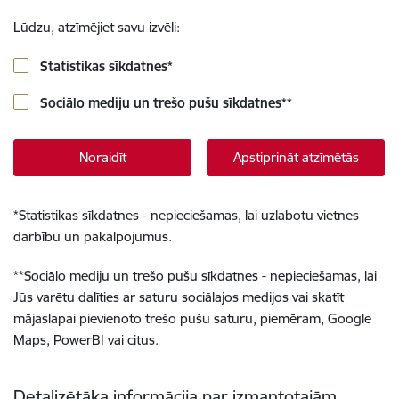
Lūdzu, atzīmējiet savu izvēli:
Statistikas sīkdatnes
*
Sociālo mediju un trešo pušu sīkdatnes
**
Noraidīt
Apstiprināt atzīmētās
*
Statistikas sīkdatnes - nepieciešamas, lai uzlabotu vietnes
darbību un pakalpojumus.
**
Sociālo mediju un trešo pušu sīkdatnes - nepieciešamas, lai
Jūs varētu dalīties ar saturu sociālajos medijos vai skatīt
mājaslapai pievienoto trešo pušu saturu, piemēram, Google
Maps, PowerBI vai citus.
Detalizētāka informācija par izmantotajām