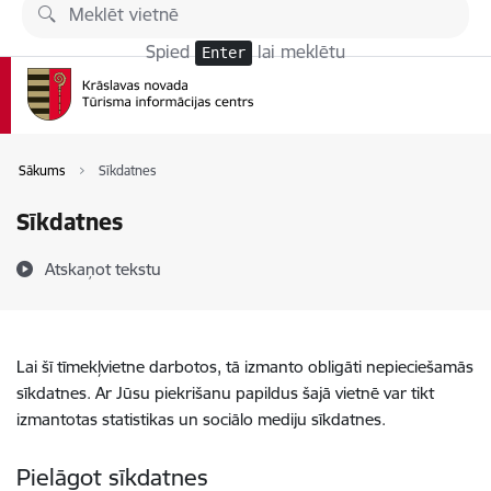
Pāriet uz lapas saturu
Spied
lai meklētu
Enter
Sākums
Sīkdatnes
Sīkdatnes
Atskaņot tekstu
Lai šī tīmekļvietne darbotos, tā izmanto obligāti nepieciešamās
sīkdatnes. Ar Jūsu piekrišanu papildus šajā vietnē var tikt
izmantotas statistikas un sociālo mediju sīkdatnes.
Pielāgot sīkdatnes