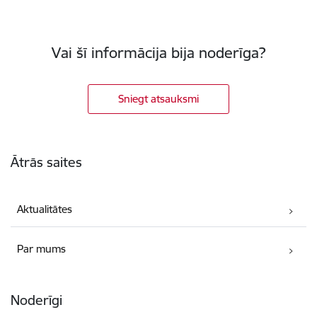
Vai šī informācija bija noderīga?
Sniegt atsauksmi
Kājene
Ātrās saites
Aktualitātes
Par mums
Noderīgi