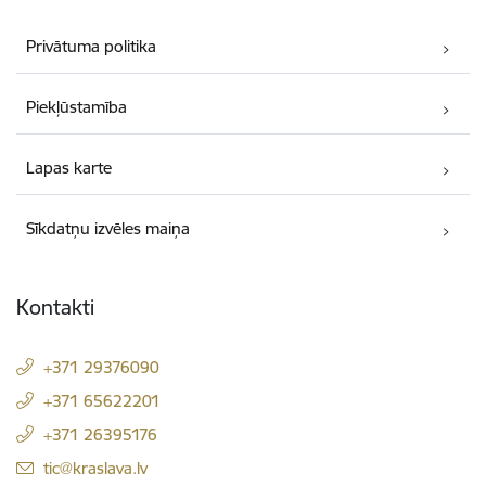
Privātuma politika
Piekļūstamība
Lapas karte
Sīkdatņu izvēles maiņa
Kontakti
+371 29376090
+371 65622201
+371 26395176
E-pasts:
tic@kraslava.lv