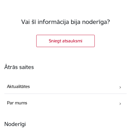
Vai šī informācija bija noderīga?
Sniegt atsauksmi
Kājene
Ātrās saites
Aktualitātes
Par mums
Noderīgi