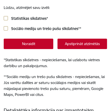
Lūdzu, atzīmējiet savu izvēli:
Statistikas sīkdatnes
*
Sociālo mediju un trešo pušu sīkdatnes
**
Noraidīt
Apstiprināt atzīmētās
*
Statistikas sīkdatnes - nepieciešamas, lai uzlabotu vietnes
darbību un pakalpojumus.
**
Sociālo mediju un trešo pušu sīkdatnes - nepieciešamas, lai
Jūs varētu dalīties ar saturu sociālajos medijos vai skatīt
mājaslapai pievienoto trešo pušu saturu, piemēram, Google
Maps, PowerBI vai citus.
Detalizētāka informācija par izmantotajām