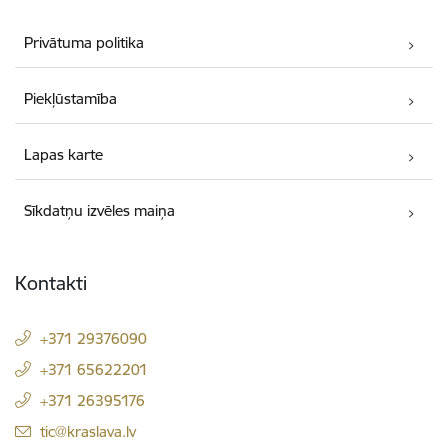
Privātuma politika
Piekļūstamība
Lapas karte
Sīkdatņu izvēles maiņa
Kontakti
+371 29376090
+371 65622201
+371 26395176
E-pasts:
tic@kraslava.lv