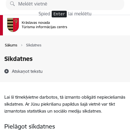
Pāriet uz lapas saturu
Spied
lai meklētu
Enter
Sākums
Sīkdatnes
Sīkdatnes
Atskaņot tekstu
Lai šī tīmekļvietne darbotos, tā izmanto obligāti nepieciešamās
sīkdatnes. Ar Jūsu piekrišanu papildus šajā vietnē var tikt
izmantotas statistikas un sociālo mediju sīkdatnes.
Pielāgot sīkdatnes