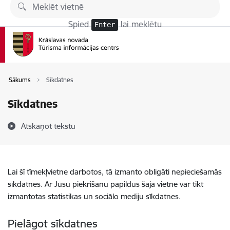
Pāriet uz lapas saturu
Spied
lai meklētu
Enter
Sākums
Sīkdatnes
Sīkdatnes
Atskaņot tekstu
Lai šī tīmekļvietne darbotos, tā izmanto obligāti nepieciešamās
sīkdatnes. Ar Jūsu piekrišanu papildus šajā vietnē var tikt
izmantotas statistikas un sociālo mediju sīkdatnes.
Pielāgot sīkdatnes