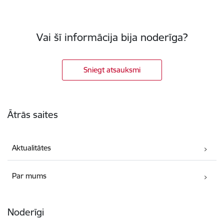
Vai šī informācija bija noderīga?
Sniegt atsauksmi
Kājene
Ātrās saites
Aktualitātes
Par mums
Noderīgi