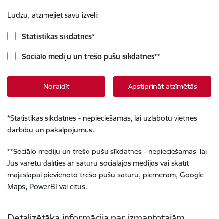
Lūdzu, atzīmējiet savu izvēli:
Statistikas sīkdatnes
*
Sociālo mediju un trešo pušu sīkdatnes
**
Noraidīt
Apstiprināt atzīmētās
*
Statistikas sīkdatnes - nepieciešamas, lai uzlabotu vietnes
darbību un pakalpojumus.
**
Sociālo mediju un trešo pušu sīkdatnes - nepieciešamas, lai
Jūs varētu dalīties ar saturu sociālajos medijos vai skatīt
mājaslapai pievienoto trešo pušu saturu, piemēram, Google
Maps, PowerBI vai citus.
Detalizētāka informācija par izmantotajām