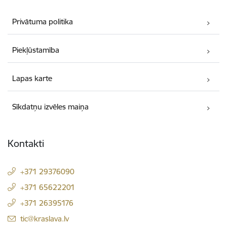
Privātuma politika
Piekļūstamība
Lapas karte
Sīkdatņu izvēles maiņa
Kontakti
+371 29376090
+371 65622201
+371 26395176
E-pasts:
tic@kraslava.lv