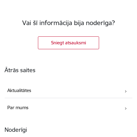
Vai šī informācija bija noderīga?
Sniegt atsauksmi
Kājene
Ātrās saites
Aktualitātes
Par mums
Noderīgi