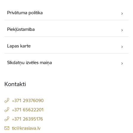
Privātuma politika
Piekļūstamība
Lapas karte
Sīkdatņu izvēles maiņa
Kontakti
+371 29376090
+371 65622201
+371 26395176
E-pasts:
tic@kraslava.lv