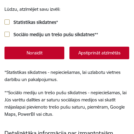
Lūdzu, atzīmējiet savu izvēli:
Statistikas sīkdatnes
*
Sociālo mediju un trešo pušu sīkdatnes
**
Noraidīt
Apstiprināt atzīmētās
*
Statistikas sīkdatnes - nepieciešamas, lai uzlabotu vietnes
darbību un pakalpojumus.
**
Sociālo mediju un trešo pušu sīkdatnes - nepieciešamas, lai
Jūs varētu dalīties ar saturu sociālajos medijos vai skatīt
mājaslapai pievienoto trešo pušu saturu, piemēram, Google
Maps, PowerBI vai citus.
Detalizētāka informācija par izmantotajām