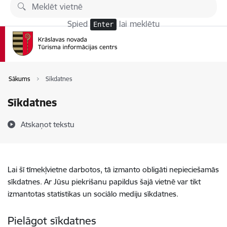
Pāriet uz lapas saturu
Spied
lai meklētu
Enter
Sākums
Sīkdatnes
Sīkdatnes
Atskaņot tekstu
Lai šī tīmekļvietne darbotos, tā izmanto obligāti nepieciešamās
sīkdatnes. Ar Jūsu piekrišanu papildus šajā vietnē var tikt
izmantotas statistikas un sociālo mediju sīkdatnes.
Pielāgot sīkdatnes