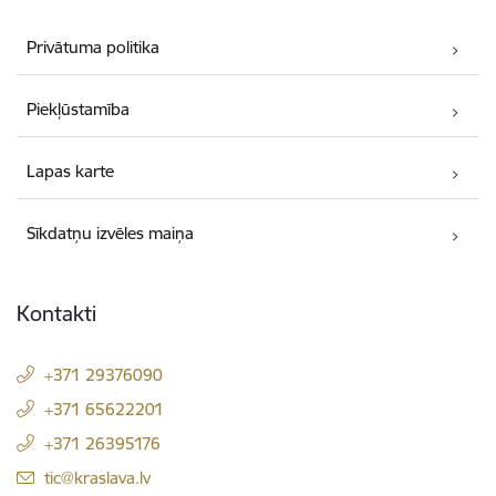
Privātuma politika
Piekļūstamība
Lapas karte
Sīkdatņu izvēles maiņa
Kontakti
+371 29376090
+371 65622201
+371 26395176
E-pasts:
tic@kraslava.lv