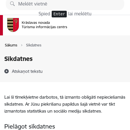
Pāriet uz lapas saturu
Spied
lai meklētu
Enter
Sākums
Sīkdatnes
Sīkdatnes
Atskaņot tekstu
Lai šī tīmekļvietne darbotos, tā izmanto obligāti nepieciešamās
sīkdatnes. Ar Jūsu piekrišanu papildus šajā vietnē var tikt
izmantotas statistikas un sociālo mediju sīkdatnes.
Pielāgot sīkdatnes