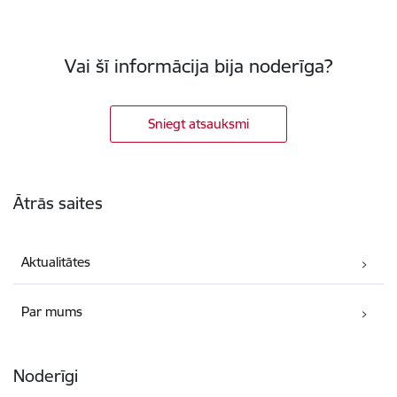
Vai šī informācija bija noderīga?
Sniegt atsauksmi
Kājene
Ātrās saites
Aktualitātes
Par mums
Noderīgi