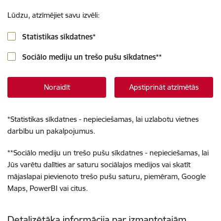
Lūdzu, atzīmējiet savu izvēli:
Statistikas sīkdatnes
*
Sociālo mediju un trešo pušu sīkdatnes
**
Noraidīt
Apstiprināt atzīmētās
*
Statistikas sīkdatnes - nepieciešamas, lai uzlabotu vietnes
darbību un pakalpojumus.
**
Sociālo mediju un trešo pušu sīkdatnes - nepieciešamas, lai
Jūs varētu dalīties ar saturu sociālajos medijos vai skatīt
mājaslapai pievienoto trešo pušu saturu, piemēram, Google
Maps, PowerBI vai citus.
Detalizētāka informācija par izmantotajām