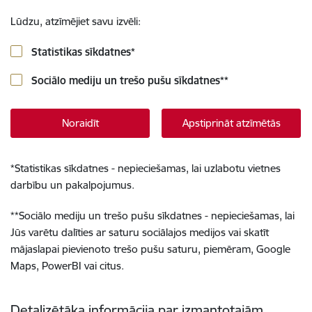
Lūdzu, atzīmējiet savu izvēli:
Statistikas sīkdatnes
*
Sociālo mediju un trešo pušu sīkdatnes
**
Noraidīt
Apstiprināt atzīmētās
*
Statistikas sīkdatnes - nepieciešamas, lai uzlabotu vietnes
darbību un pakalpojumus.
**
Sociālo mediju un trešo pušu sīkdatnes - nepieciešamas, lai
Jūs varētu dalīties ar saturu sociālajos medijos vai skatīt
mājaslapai pievienoto trešo pušu saturu, piemēram, Google
Maps, PowerBI vai citus.
Detalizētāka informācija par izmantotajām