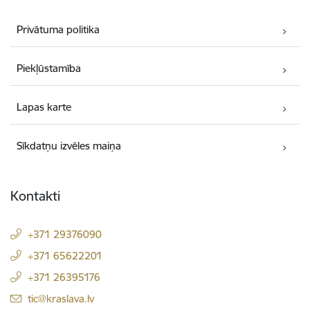
Privātuma politika
Piekļūstamība
Lapas karte
Sīkdatņu izvēles maiņa
Kontakti
+371 29376090
+371 65622201
+371 26395176
E-pasts:
tic@kraslava.lv