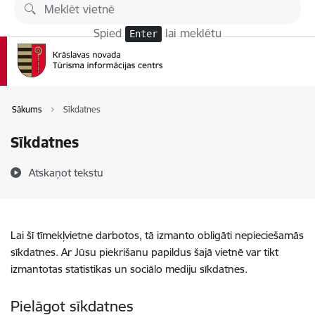
Pāriet uz lapas saturu
Spied
lai meklētu
Enter
Sākums
Sīkdatnes
Sīkdatnes
Atskaņot tekstu
Lai šī tīmekļvietne darbotos, tā izmanto obligāti nepieciešamās
sīkdatnes. Ar Jūsu piekrišanu papildus šajā vietnē var tikt
izmantotas statistikas un sociālo mediju sīkdatnes.
Pielāgot sīkdatnes