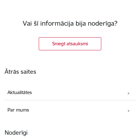
Vai šī informācija bija noderīga?
Sniegt atsauksmi
Kājene
Ātrās saites
Aktualitātes
Par mums
Noderīgi