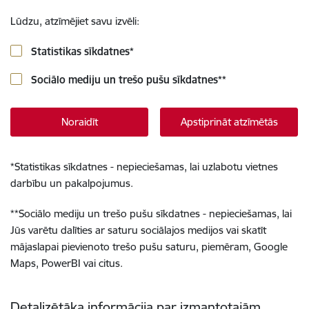
Lūdzu, atzīmējiet savu izvēli:
Statistikas sīkdatnes
*
Sociālo mediju un trešo pušu sīkdatnes
**
Noraidīt
Apstiprināt atzīmētās
*
Statistikas sīkdatnes - nepieciešamas, lai uzlabotu vietnes
darbību un pakalpojumus.
**
Sociālo mediju un trešo pušu sīkdatnes - nepieciešamas, lai
Jūs varētu dalīties ar saturu sociālajos medijos vai skatīt
mājaslapai pievienoto trešo pušu saturu, piemēram, Google
Maps, PowerBI vai citus.
Detalizētāka informācija par izmantotajām