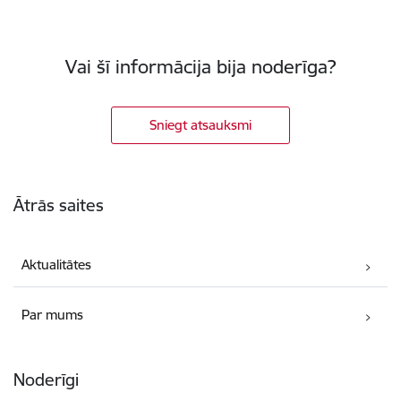
Vai šī informācija bija noderīga?
Sniegt atsauksmi
Kājene
Ātrās saites
Aktualitātes
Par mums
Noderīgi