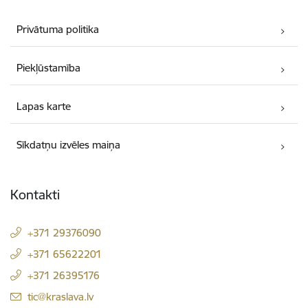
Privātuma politika
Piekļūstamība
Lapas karte
Sīkdatņu izvēles maiņa
Kontakti
+371 29376090
+371 65622201
+371 26395176
E-pasts:
tic@kraslava.lv