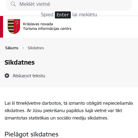
Pāriet uz lapas saturu
Spied
lai meklētu
Enter
Sākums
Sīkdatnes
Sīkdatnes
Atskaņot tekstu
Lai šī tīmekļvietne darbotos, tā izmanto obligāti nepieciešamās
sīkdatnes. Ar Jūsu piekrišanu papildus šajā vietnē var tikt
izmantotas statistikas un sociālo mediju sīkdatnes.
Pielāgot sīkdatnes