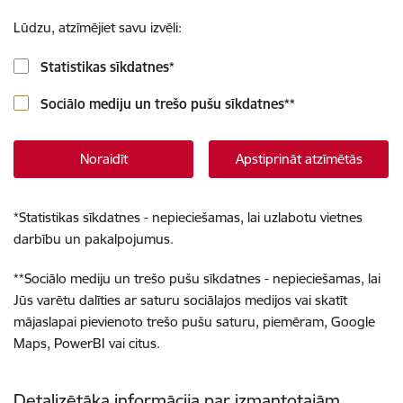
Lūdzu, atzīmējiet savu izvēli:
Statistikas sīkdatnes
*
Sociālo mediju un trešo pušu sīkdatnes
**
Noraidīt
Apstiprināt atzīmētās
*
Statistikas sīkdatnes - nepieciešamas, lai uzlabotu vietnes
darbību un pakalpojumus.
**
Sociālo mediju un trešo pušu sīkdatnes - nepieciešamas, lai
Jūs varētu dalīties ar saturu sociālajos medijos vai skatīt
mājaslapai pievienoto trešo pušu saturu, piemēram, Google
Maps, PowerBI vai citus.
Detalizētāka informācija par izmantotajām