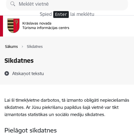
Pāriet uz lapas saturu
Spied
lai meklētu
Enter
Sākums
Sīkdatnes
Sīkdatnes
Atskaņot tekstu
Lai šī tīmekļvietne darbotos, tā izmanto obligāti nepieciešamās
sīkdatnes. Ar Jūsu piekrišanu papildus šajā vietnē var tikt
izmantotas statistikas un sociālo mediju sīkdatnes.
Pielāgot sīkdatnes