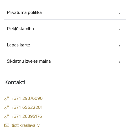
Privātuma politika
Piekļūstamība
Lapas karte
Sīkdatņu izvēles maiņa
Kontakti
+371 29376090
+371 65622201
+371 26395176
E-pasts:
tic@kraslava.lv