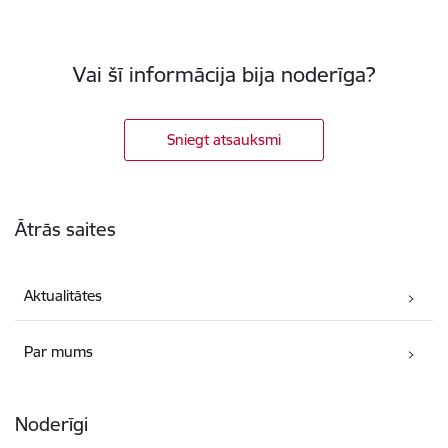
Vai šī informācija bija noderīga?
Sniegt atsauksmi
Kājene
Ātrās saites
Aktualitātes
Par mums
Noderīgi