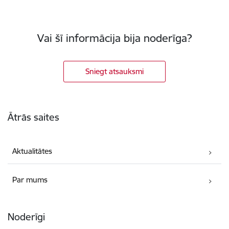
Vai šī informācija bija noderīga?
Sniegt atsauksmi
Kājene
Ātrās saites
Aktualitātes
Par mums
Noderīgi