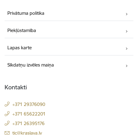
Privātuma politika
Piekļūstamība
Lapas karte
Sīkdatņu izvēles maiņa
Kontakti
+371 29376090
+371 65622201
+371 26395176
E-pasts:
tic@kraslava.lv