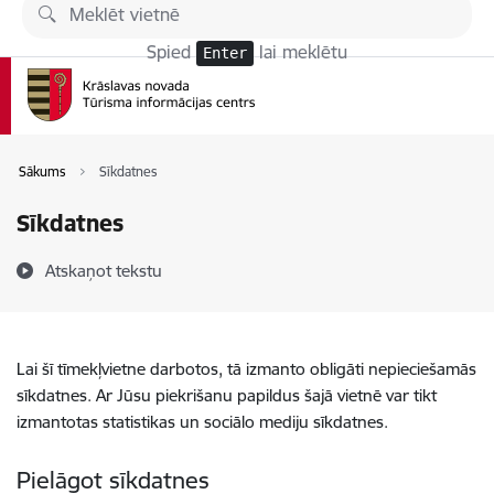
Pāriet uz lapas saturu
Spied
lai meklētu
Enter
Sākums
Sīkdatnes
Sīkdatnes
Atskaņot tekstu
Lai šī tīmekļvietne darbotos, tā izmanto obligāti nepieciešamās
sīkdatnes. Ar Jūsu piekrišanu papildus šajā vietnē var tikt
izmantotas statistikas un sociālo mediju sīkdatnes.
Pielāgot sīkdatnes