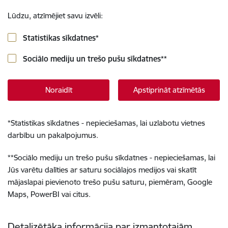
Lūdzu, atzīmējiet savu izvēli:
Statistikas sīkdatnes
*
Sociālo mediju un trešo pušu sīkdatnes
**
Noraidīt
Apstiprināt atzīmētās
*
Statistikas sīkdatnes - nepieciešamas, lai uzlabotu vietnes
darbību un pakalpojumus.
**
Sociālo mediju un trešo pušu sīkdatnes - nepieciešamas, lai
Jūs varētu dalīties ar saturu sociālajos medijos vai skatīt
mājaslapai pievienoto trešo pušu saturu, piemēram, Google
Maps, PowerBI vai citus.
Detalizētāka informācija par izmantotajām