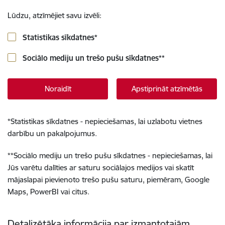
Lūdzu, atzīmējiet savu izvēli:
Statistikas sīkdatnes
*
Sociālo mediju un trešo pušu sīkdatnes
**
Noraidīt
Apstiprināt atzīmētās
*
Statistikas sīkdatnes - nepieciešamas, lai uzlabotu vietnes
darbību un pakalpojumus.
**
Sociālo mediju un trešo pušu sīkdatnes - nepieciešamas, lai
Jūs varētu dalīties ar saturu sociālajos medijos vai skatīt
mājaslapai pievienoto trešo pušu saturu, piemēram, Google
Maps, PowerBI vai citus.
Detalizētāka informācija par izmantotajām