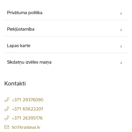
Privātuma politika
Piekļūstamība
Lapas karte
Sīkdatņu izvēles maiņa
Kontakti
+371 29376090
+371 65622201
+371 26395176
E-pasts:
tic@kraslava.lv