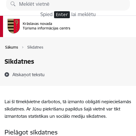
Pāriet uz lapas saturu
Spied
lai meklētu
Enter
Sākums
Sīkdatnes
Sīkdatnes
Atskaņot tekstu
Lai šī tīmekļvietne darbotos, tā izmanto obligāti nepieciešamās
sīkdatnes. Ar Jūsu piekrišanu papildus šajā vietnē var tikt
izmantotas statistikas un sociālo mediju sīkdatnes.
Pielāgot sīkdatnes