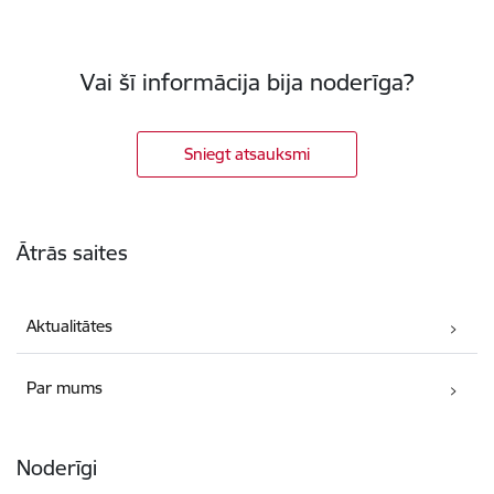
Vai šī informācija bija noderīga?
Sniegt atsauksmi
Kājene
Ātrās saites
Aktualitātes
Par mums
Noderīgi