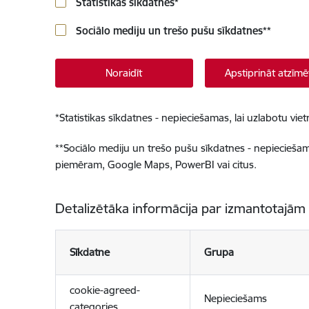
Statistikas sīkdatnes
*
Sociālo mediju un trešo pušu sīkdatnes
**
Noraidīt
Apstiprināt atzīmē
*
Statistikas sīkdatnes - nepieciešamas, lai uzlabotu v
**
Sociālo mediju un trešo pušu sīkdatnes - nepieciešamas
piemēram, Google Maps, PowerBI vai citus.
Detalizētāka informācija par izmantotajām
Sīkdatne
Grupa
cookie-agreed-
Nepieciešams
categories