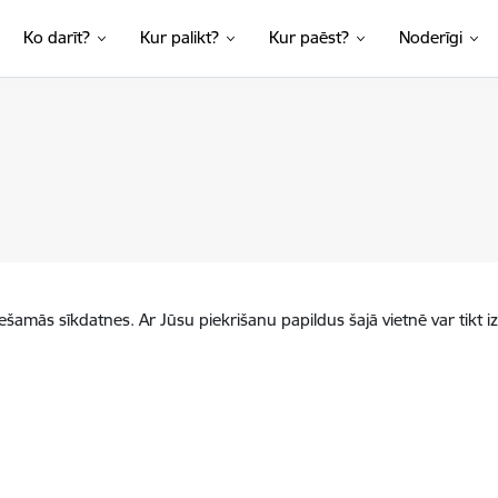
Ko darīt?
Kur palikt?
Kur paēst?
Noderīgi
iešamās sīkdatnes. Ar Jūsu piekrišanu papildus šajā vietnē var tikt i