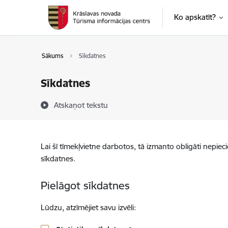
Pāriet uz lapas saturu
Ko apskatīt?
Sākums
Sīkdatnes
Sīkdatnes
Atskaņot tekstu
Lai šī tīmekļvietne darbotos, tā izmanto obligāti nepiec
sīkdatnes.
Pielāgot sīkdatnes
Lūdzu, atzīmējiet savu izvēli: