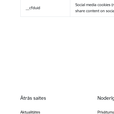
Social media cookies 
__cfduid
share content on socia
Kājene
Ātrās saites
Noderīg
Aktualitātes
Privātuma