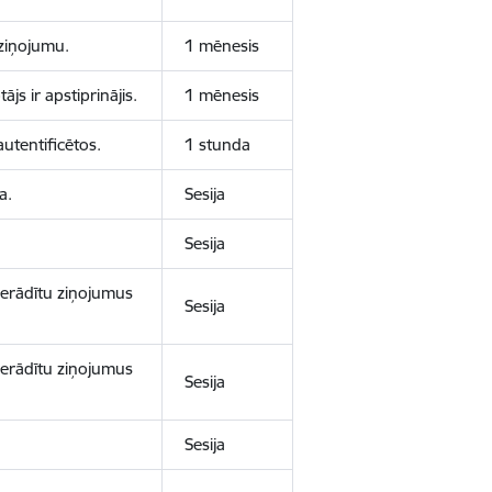
aziņojumu.
1 mēnesis
js ir apstiprinājis.
1 mēnesis
autentificētos.
1 stunda
a.
Sesija
Sesija
 nerādītu ziņojumus
Sesija
 nerādītu ziņojumus
Sesija
Sesija