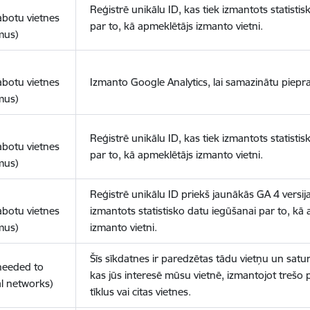
Reģistrē unikālu ID, kas tiek izmantots statisti
abotu vietnes
par to, kā apmeklētājs izmanto vietni.
mus)
abotu vietnes
Izmanto Google Analytics, lai samazinātu piepra
mus)
Reģistrē unikālu ID, kas tiek izmantots statisti
abotu vietnes
par to, kā apmeklētājs izmanto vietni.
mus)
Reģistrē unikālu ID priekš jaunākās GA 4 versija
abotu vietnes
izmantots statistisko datu iegūšanai par to, kā
mus)
izmanto vietni.
Šīs sīkdatnes ir paredzētas tādu vietņu un satur
(needed to
kas jūs interesē mūsu vietnē, izmantojot trešo 
l networks)
tīklus vai citas vietnes.