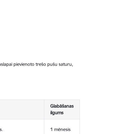
jaslapai pievienoto trešo pušu saturu,
Glabāšanas
ilgums
s.
1 mēnesis