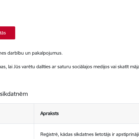
tās
ietnes darbību un pakalpojumus.
, lai Jūs varētu dalīties ar saturu sociālajos medijos vai skatīt mā
 sīkdatnēm
Apraksts
Reģistrē, kādas sīkdatnes lietotājs ir apstiprināji