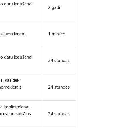
sko datu iegūšanai
2 gadi
sījuma līmeni.
1 minūte
sko datu iegūšanai
24 stundas
s, kas tiek
 apmeklētājs
24 stundas
a koplietošanai,
personu sociālos
24 stundas