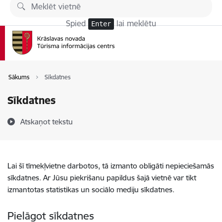
Pāriet uz lapas saturu
Spied
lai meklētu
Enter
Sākums
Sīkdatnes
Sīkdatnes
Atskaņot tekstu
Lai šī tīmekļvietne darbotos, tā izmanto obligāti nepieciešamās
sīkdatnes. Ar Jūsu piekrišanu papildus šajā vietnē var tikt
izmantotas statistikas un sociālo mediju sīkdatnes.
Pielāgot sīkdatnes