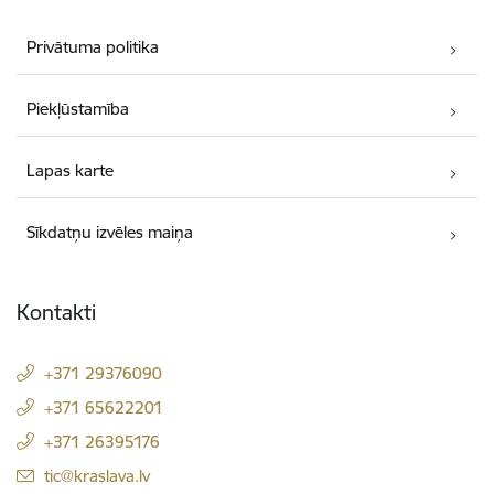
Privātuma politika
Piekļūstamība
Lapas karte
Sīkdatņu izvēles maiņa
Kontakti
+371 29376090
+371 65622201
+371 26395176
E-pasts:
tic@kraslava.lv