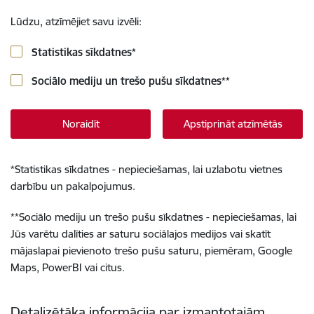
Lūdzu, atzīmējiet savu izvēli:
Statistikas sīkdatnes
*
Sociālo mediju un trešo pušu sīkdatnes
**
Noraidīt
Apstiprināt atzīmētās
*
Statistikas sīkdatnes - nepieciešamas, lai uzlabotu vietnes
darbību un pakalpojumus.
**
Sociālo mediju un trešo pušu sīkdatnes - nepieciešamas, lai
Jūs varētu dalīties ar saturu sociālajos medijos vai skatīt
mājaslapai pievienoto trešo pušu saturu, piemēram, Google
Maps, PowerBI vai citus.
Detalizētāka informācija par izmantotajām