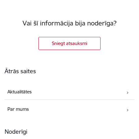
Vai šī informācija bija noderīga?
Sniegt atsauksmi
Kājene
Ātrās saites
Aktualitātes
Par mums
Noderīgi