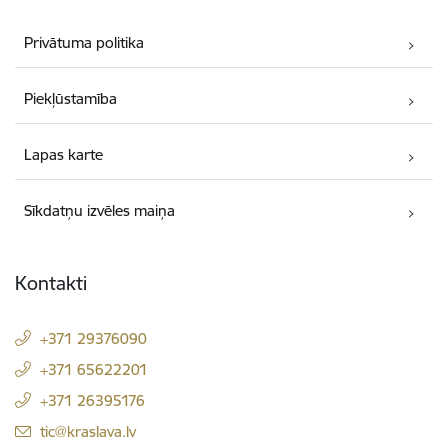
Privātuma politika
Piekļūstamība
Lapas karte
Sīkdatņu izvēles maiņa
Kontakti
+371 29376090
+371 65622201
+371 26395176
E-pasts:
tic@kraslava.lv