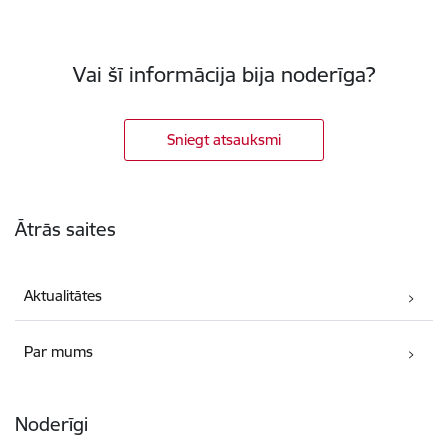
Vai šī informācija bija noderīga?
Sniegt atsauksmi
Kājene
Ātrās saites
Aktualitātes
Par mums
Noderīgi