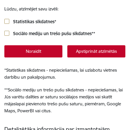
Lūdzu, atzīmējiet savu izvēli:
Statistikas sīkdatnes
*
Sociālo mediju un trešo pušu sīkdatnes
**
Noraidīt
Apstiprināt atzīmētās
*
Statistikas sīkdatnes - nepieciešamas, lai uzlabotu vietnes
darbību un pakalpojumus.
**
Sociālo mediju un trešo pušu sīkdatnes - nepieciešamas, lai
Jūs varētu dalīties ar saturu sociālajos medijos vai skatīt
mājaslapai pievienoto trešo pušu saturu, piemēram, Google
Maps, PowerBI vai citus.
Detalizētāka informācija par izmantotajām