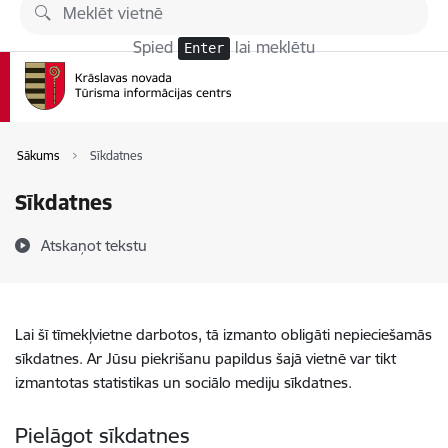
Pāriet uz lapas saturu
Spied
lai meklētu
Enter
Sākums
Sīkdatnes
Sīkdatnes
Atskaņot tekstu
Lai šī tīmekļvietne darbotos, tā izmanto obligāti nepieciešamās
sīkdatnes. Ar Jūsu piekrišanu papildus šajā vietnē var tikt
izmantotas statistikas un sociālo mediju sīkdatnes.
Pielāgot sīkdatnes