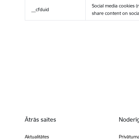
Social media cookies 
__cfduid
share content on socia
Kājene
Ātrās saites
Noderīg
Aktualitātes
Privātuma