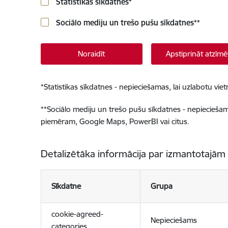
Statistikas sīkdatnes
*
Sociālo mediju un trešo pušu sīkdatnes
**
Noraidīt
Apstiprināt atzīmē
*
Statistikas sīkdatnes - nepieciešamas, lai uzlabotu v
**
Sociālo mediju un trešo pušu sīkdatnes - nepieciešamas
piemēram, Google Maps, PowerBI vai citus.
Detalizētāka informācija par izmantotajām
Sīkdatne
Grupa
cookie-agreed-
Nepieciešams
categories