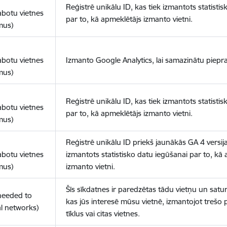
Reģistrē unikālu ID, kas tiek izmantots statisti
abotu vietnes
par to, kā apmeklētājs izmanto vietni.
mus)
abotu vietnes
Izmanto Google Analytics, lai samazinātu piepra
mus)
Reģistrē unikālu ID, kas tiek izmantots statisti
abotu vietnes
par to, kā apmeklētājs izmanto vietni.
mus)
Reģistrē unikālu ID priekš jaunākās GA 4 versija
abotu vietnes
izmantots statistisko datu iegūšanai par to, kā
mus)
izmanto vietni.
Šīs sīkdatnes ir paredzētas tādu vietņu un satur
(needed to
kas jūs interesē mūsu vietnē, izmantojot trešo 
l networks)
tīklus vai citas vietnes.