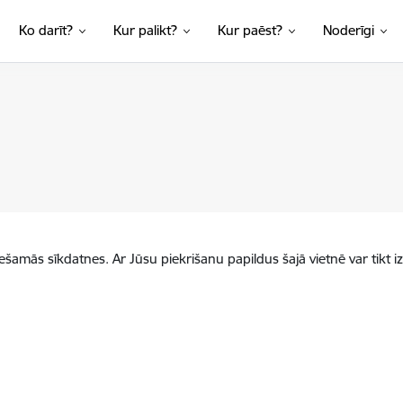
Ko darīt?
Kur palikt?
Kur paēst?
Noderīgi
iešamās sīkdatnes. Ar Jūsu piekrišanu papildus šajā vietnē var tikt i