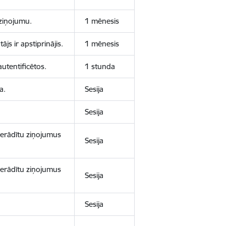
aziņojumu.
1 mēnesis
js ir apstiprinājis.
1 mēnesis
autentificētos.
1 stunda
a.
Sesija
Sesija
 nerādītu ziņojumus
Sesija
 nerādītu ziņojumus
Sesija
Sesija