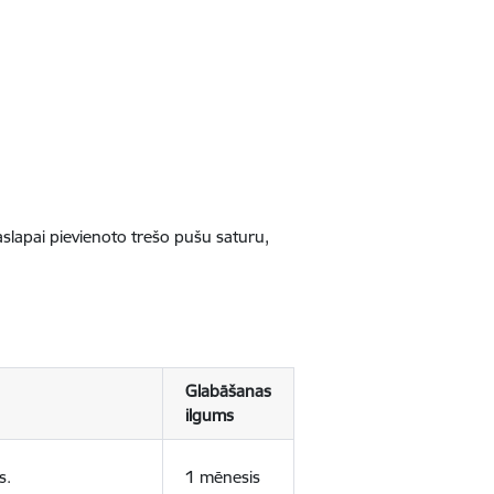
jaslapai pievienoto trešo pušu saturu,
Glabāšanas
ilgums
s.
1 mēnesis