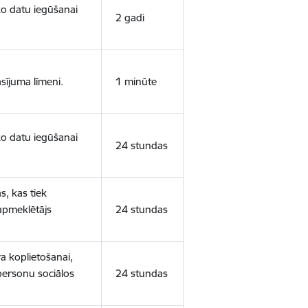
sko datu iegūšanai
2 gadi
sījuma līmeni.
1 minūte
sko datu iegūšanai
24 stundas
s, kas tiek
 apmeklētājs
24 stundas
a koplietošanai,
personu sociālos
24 stundas