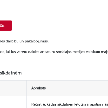
tās
ietnes darbību un pakalpojumus.
, lai Jūs varētu dalīties ar saturu sociālajos medijos vai skatīt mā
 sīkdatnēm
Apraksts
Reģistrē, kādas sīkdatnes lietotājs ir apstiprināji