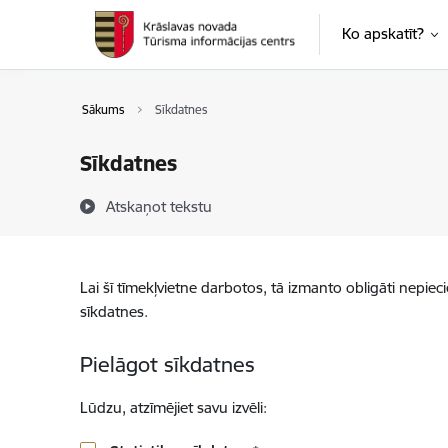
Pāriet uz lapas saturu
Ko apskatīt?
Sākums
Sīkdatnes
Sīkdatnes
Atskaņot tekstu
Lai šī tīmekļvietne darbotos, tā izmanto obligāti nepiec
sīkdatnes.
Pielāgot sīkdatnes
Lūdzu, atzīmējiet savu izvēli: