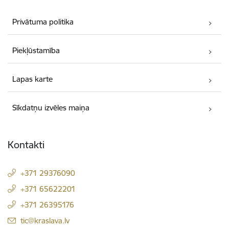
Privātuma politika
Piekļūstamība
Lapas karte
Sīkdatņu izvēles maiņa
Kontakti
+371 29376090
+371 65622201
+371 26395176
E-pasts:
tic@kraslava.lv