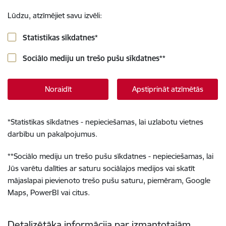
Lūdzu, atzīmējiet savu izvēli:
Statistikas sīkdatnes
*
Sociālo mediju un trešo pušu sīkdatnes
**
Noraidīt
Apstiprināt atzīmētās
*
Statistikas sīkdatnes - nepieciešamas, lai uzlabotu vietnes
darbību un pakalpojumus.
**
Sociālo mediju un trešo pušu sīkdatnes - nepieciešamas, lai
Jūs varētu dalīties ar saturu sociālajos medijos vai skatīt
mājaslapai pievienoto trešo pušu saturu, piemēram, Google
Maps, PowerBI vai citus.
Detalizētāka informācija par izmantotajām