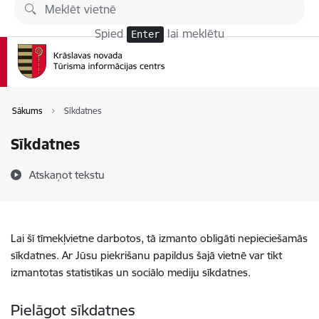
Pāriet uz lapas saturu
Spied
lai meklētu
Enter
Sākums
Sīkdatnes
Sīkdatnes
Atskaņot tekstu
Lai šī tīmekļvietne darbotos, tā izmanto obligāti nepieciešamās
sīkdatnes. Ar Jūsu piekrišanu papildus šajā vietnē var tikt
izmantotas statistikas un sociālo mediju sīkdatnes.
Pielāgot sīkdatnes