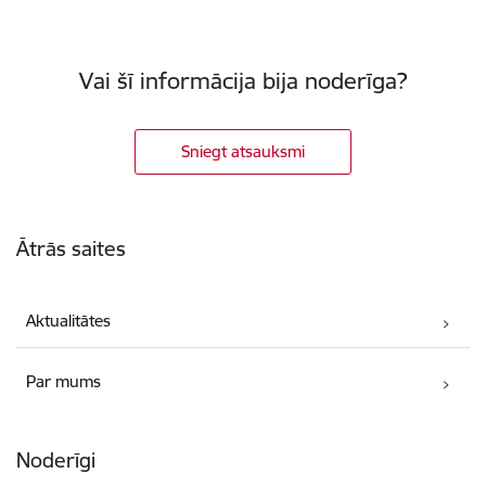
Vai šī informācija bija noderīga?
Sniegt atsauksmi
Kājene
Ātrās saites
Aktualitātes
Par mums
Noderīgi