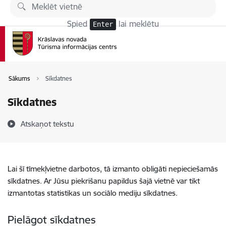
Pāriet uz lapas saturu
Spied
lai meklētu
Enter
Sākums
Sīkdatnes
Sīkdatnes
Atskaņot tekstu
Lai šī tīmekļvietne darbotos, tā izmanto obligāti nepieciešamās
sīkdatnes. Ar Jūsu piekrišanu papildus šajā vietnē var tikt
izmantotas statistikas un sociālo mediju sīkdatnes.
Pielāgot sīkdatnes