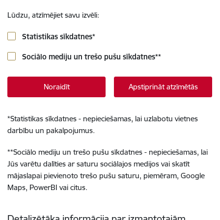
Lūdzu, atzīmējiet savu izvēli:
Statistikas sīkdatnes
*
Sociālo mediju un trešo pušu sīkdatnes
**
Noraidīt
Apstiprināt atzīmētās
*
Statistikas sīkdatnes - nepieciešamas, lai uzlabotu vietnes
darbību un pakalpojumus.
**
Sociālo mediju un trešo pušu sīkdatnes - nepieciešamas, lai
Jūs varētu dalīties ar saturu sociālajos medijos vai skatīt
mājaslapai pievienoto trešo pušu saturu, piemēram, Google
Maps, PowerBI vai citus.
Detalizētāka informācija par izmantotajām