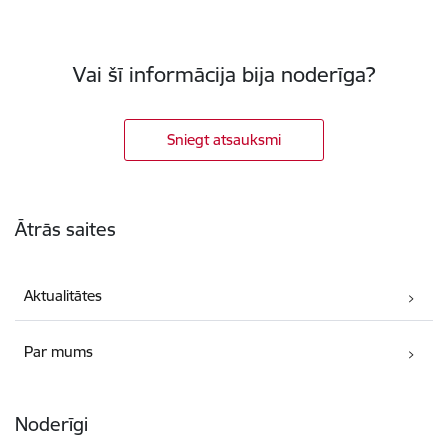
Vai šī informācija bija noderīga?
Sniegt atsauksmi
Kājene
Ātrās saites
Aktualitātes
Par mums
Noderīgi