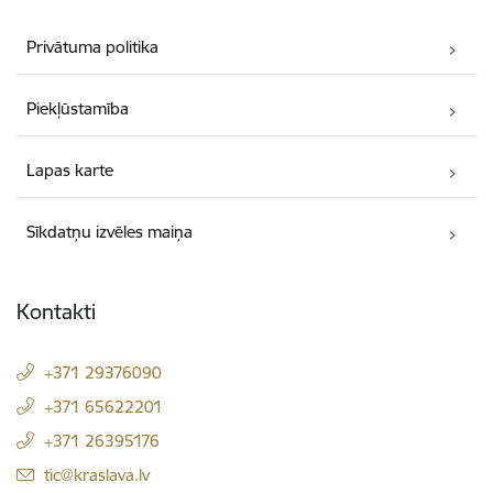
Privātuma politika
Piekļūstamība
Lapas karte
Sīkdatņu izvēles maiņa
Kontakti
+371 29376090
+371 65622201
+371 26395176
E-pasts:
tic@kraslava.lv