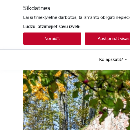
Pāriet uz lapas saturu
Sīkdatnes
Lai šī tīmekļvietne darbotos, tā izmanto obligāti nepiec
Lūdzu, atzīmējiet savu izvēli:
Noraidīt
Apstiprināt visas
Ko apskatīt?
Krāslavas novada pašvaldības tūrisma vietne