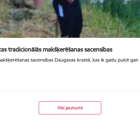
ītas tradicionālās makšķerēšanas sacensības
r makšķerēšanas sacensības Daugavas krastā, kas ik gadu pulcē ga
Visi jaunumi