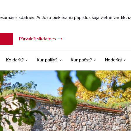
iešamās sīkdatnes. Ar Jūsu piekrišanu papildus šajā vietnē var tikt i
Pārvaldīt sīkdatnes
Ko darīt?
Kur palikt?
Kur paēst?
Noderīgi