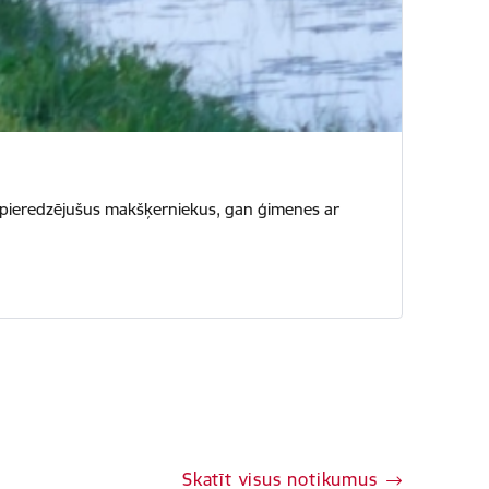
n pieredzējušus makšķerniekus, gan ģimenes ar
Skatīt visus notikumus