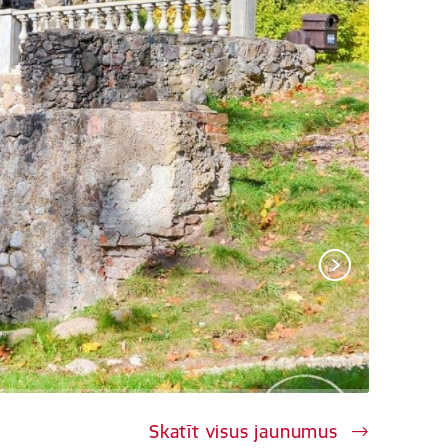
Tālāk
Skatīt visus jaunumus