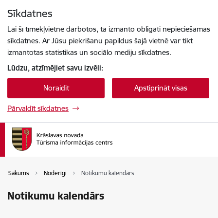
Pāriet uz lapas saturu
Sīkdatnes
Spied
lai meklētu
Enter
Lai šī tīmekļvietne darbotos, tā izmanto obligāti nepieciešamās
sīkdatnes. Ar Jūsu piekrišanu papildus šajā vietnē var tikt
izmantotas statistikas un sociālo mediju sīkdatnes.
Lūdzu, atzīmējiet savu izvēli:
Noraidīt
Apstiprināt visas
Pārvaldīt sīkdatnes
Sākums
Noderīgi
Notikumu kalendārs
Notikumu kalendārs