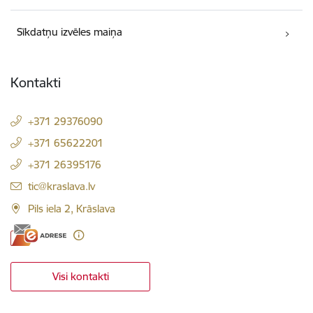
Sīkdatņu izvēles maiņa
Kontakti
+371 29376090
+371 65622201
+371 26395176
E-pasts:
tic@kraslava.lv
Pils iela 2, Krāslava
Visi kontakti