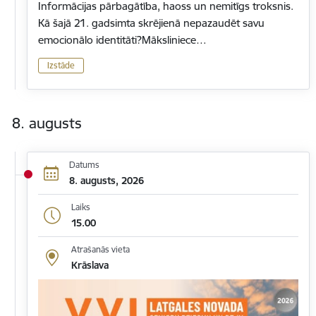
Informācijas pārbagātība, haoss un nemitīgs troksnis.
Kā šajā 21. gadsimta skrējienā nepazaudēt savu
emocionālo identitāti?Māksliniece…
Izstāde
8. augusts
Datums
8. augusts, 2026
Laiks
15.00
Atrašanās vieta
Krāslava