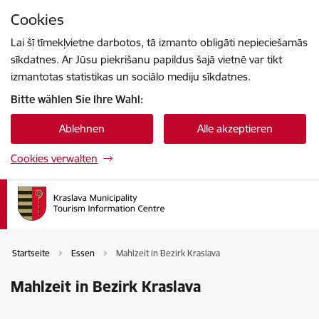
Zu Seiteninhalt springen
Cookies
Drücke
um zu suchen
Enter
Lai šī tīmekļvietne darbotos, tā izmanto obligāti nepieciešamās
sīkdatnes. Ar Jūsu piekrišanu papildus šajā vietnē var tikt
izmantotas statistikas un sociālo mediju sīkdatnes.
Bitte wählen Sie Ihre Wahl:
Ablehnen
Alle akzeptieren
Cookies verwalten
Startseite
Essen
Mahlzeit in Bezirk Kraslava
Mahlzeit in Bezirk Kraslava