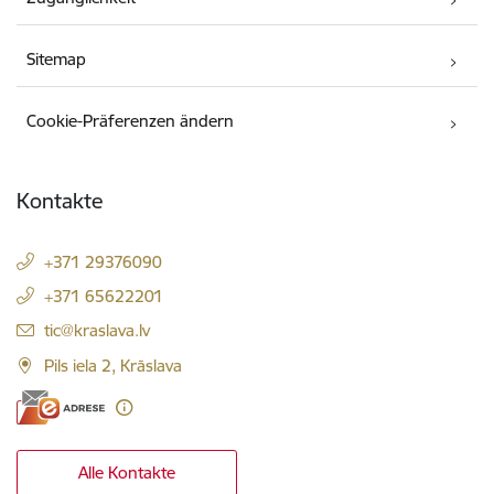
Sitemap
Cookie-Präferenzen ändern
Kontakte
+371 29376090
+371 65622201
E-Mail:
tic@kraslava.lv
Pils iela 2, Krāslava
Alle Kontakte