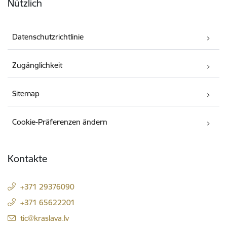
Nützlich
Datenschutzrichtlinie
Zugänglichkeit
Sitemap
Cookie-Präferenzen ändern
Kontakte
+371 29376090
+371 65622201
E-Mail:
tic@kraslava.lv