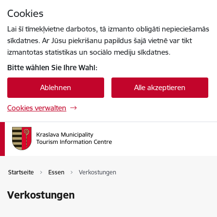
Zu Seiteninhalt springen
Cookies
Drücke
um zu suchen
Enter
Lai šī tīmekļvietne darbotos, tā izmanto obligāti nepieciešamās
sīkdatnes. Ar Jūsu piekrišanu papildus šajā vietnē var tikt
izmantotas statistikas un sociālo mediju sīkdatnes.
Bitte wählen Sie Ihre Wahl:
Ablehnen
Alle akzeptieren
Cookies verwalten
Startseite
Essen
Verkostungen
Verkostungen