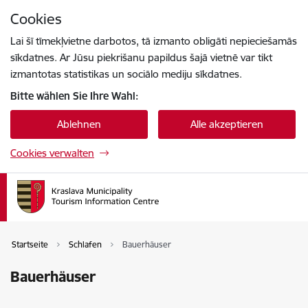
Zu Seiteninhalt springen
Cookies
Drücke
um zu suchen
Enter
Lai šī tīmekļvietne darbotos, tā izmanto obligāti nepieciešamās
sīkdatnes. Ar Jūsu piekrišanu papildus šajā vietnē var tikt
izmantotas statistikas un sociālo mediju sīkdatnes.
Bitte wählen Sie Ihre Wahl:
Ablehnen
Alle akzeptieren
Cookies verwalten
Startseite
Schlafen
Bauerhäuser
Bauerhäuser