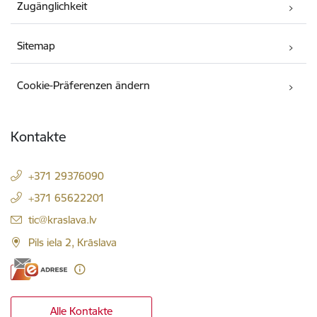
Zugänglichkeit
Sitemap
Cookie-Präferenzen ändern
Kontakte
+371 29376090
+371 65622201
E-Mail:
tic@kraslava.lv
Pils iela 2, Krāslava
Alle Kontakte