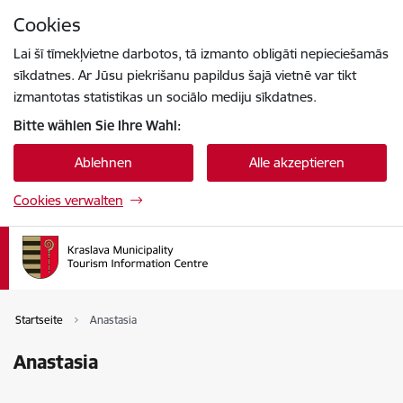
Zu Seiteninhalt springen
Cookies
Drücke
um zu suchen
Enter
Lai šī tīmekļvietne darbotos, tā izmanto obligāti nepieciešamās
sīkdatnes. Ar Jūsu piekrišanu papildus šajā vietnē var tikt
izmantotas statistikas un sociālo mediju sīkdatnes.
Bitte wählen Sie Ihre Wahl:
Ablehnen
Alle akzeptieren
Cookies verwalten
Startseite
Anastasia
Anastasia