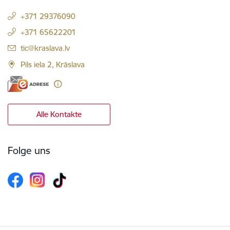
+371 29376090
+371 65622201
E-Mail:
tic@kraslava.lv
Pils iela 2, Krāslava
Alle Kontakte
Folge uns