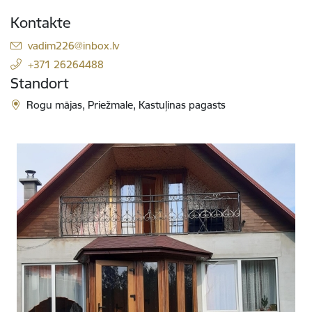
Kontakte
E-Mail:
vadim226@inbox.lv
+371 26264488
Standort
Rogu mājas, Priežmale, Kastuļinas pagasts