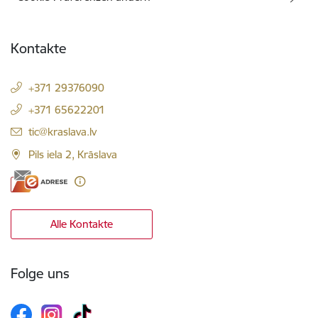
Kontakte
+371 29376090
+371 65622201
E-Mail:
tic@kraslava.lv
Pils iela 2, Krāslava
Alle Kontakte
Folge uns