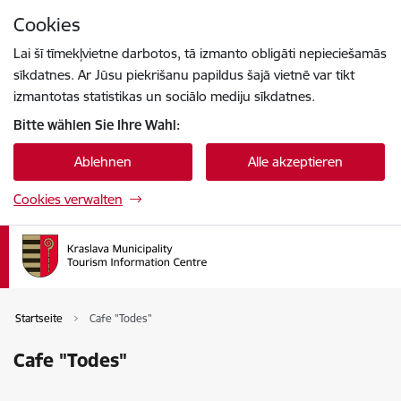
Zu Seiteninhalt springen
Cookies
Drücke
um zu suchen
Enter
Lai šī tīmekļvietne darbotos, tā izmanto obligāti nepieciešamās
sīkdatnes. Ar Jūsu piekrišanu papildus šajā vietnē var tikt
izmantotas statistikas un sociālo mediju sīkdatnes.
Bitte wählen Sie Ihre Wahl:
Ablehnen
Alle akzeptieren
Cookies verwalten
Startseite
Cafe "Todes"
Cafe "Todes"